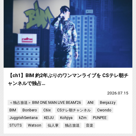
【ch1】BIM 約2年ぶりのワンマンライブを CSテレ朝チ
ャンネルで独占…
2026.07.15
＜独占放送＞ BIM ONE MAN LIVE BEAM’26
ANI
Benjazzy
BIM
Bonbero
C6ix
CSテレ朝チャンネル
Cwondo
JuggrixhSentana
KEIJU
Kohjiya
kZm
PUNPEE
STUTS
Watson
仙人掌
独占放送
音楽