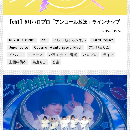
【ch1】6月ハロプロ「アンコール放送」ラインナップ
2026.05.26
BEYOOOOONDS
ch1
CSテレ朝チャンネル
Hello! Project
Juice=Juice
Queen of Hearts Special Flush
アンジュルム
イベント
ニュース
バラエティ・音楽
ハロプロ
ライブ
上國料萌衣
島倉りか
音楽