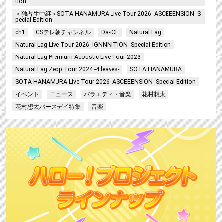
tion
＜独占生中継＞SOTA HANAMURA Live Tour 2026 -ASCEEENSION- S
pecial Edition
ch1
CSテレ朝チャンネル
Da-iCE
Natural Lag
Natural Lag Live Tour 2026 -IGNNNITION- Special Edition
Natural Lag Premium Acoustic Live Tour 2023
Natural Lag Zepp Tour 2024 -4 leaves-
SOTA HANAMURA
SOTA HANAMURA Live Tour 2026 -ASCEEENSION- Special Edition
イベント
ニュース
バラエティ・音楽
花村想太
花村想太バースデイ特集
音楽