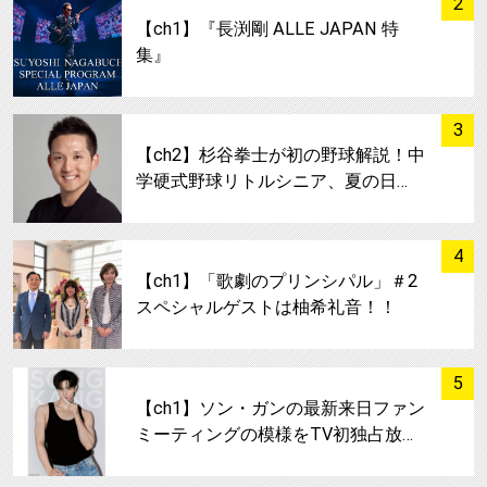
2
【ch1】『長渕剛 ALLE JAPAN 特
集』
サムネイル
3
【ch2】杉谷拳士が初の野球解説！中
学硬式野球リトルシニア、夏の日…
サムネイル
4
【ch1】「歌劇のプリンシパル」＃2
スペシャルゲストは柚希礼音！！
サムネイル
5
【ch1】ソン・ガンの最新来日ファン
ミーティングの模様をTV初独占放…