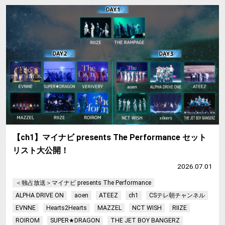
【
【ch1】マイナビ presents The Performance セット
リスト大公開！
2026.07.01
＜独占放送＞マイナビ presents The Performance
ALPHA DRIVE ON
aoen
ATEEZ
ch1
CSテレ朝チャンネル
EVNNE
Hearts2Hearts
MAZZEL
NCT WISH
RIIZE
ROIROM
SUPER★DRAGON
THE JET BOY BANGERZ