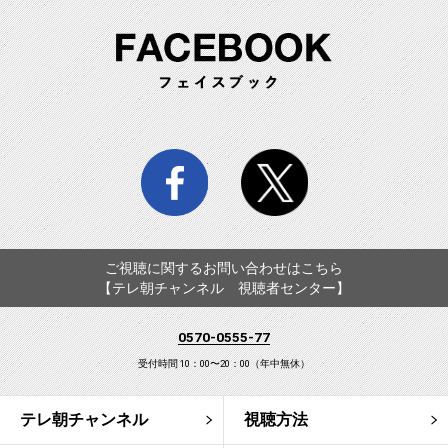
FA
facebook
twitter
ご視聴に関するお問い合わせはこちら
【テレ朝チャンネル 視聴者センター】
0570-0555-77
受付時間 10：00〜20：00（年中無休）
テレ朝チャンネル
視聴方法