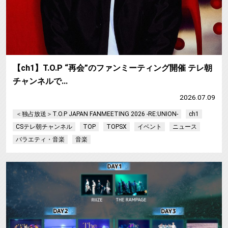
【ch1】T.O.P “再会”のファンミーティング開催 テレ朝
チャンネルで…
2026.07.09
＜独占放送＞T.O.P JAPAN FANMEETING 2026 -RE:UNION-
ch1
CSテレ朝チャンネル
TOP
TOPSX
イベント
ニュース
バラエティ・音楽
音楽
【