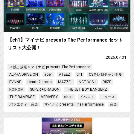
【ch1】マイナビ presents The Performance セット
リスト大公開！
2026.07.01
＜独占放送＞マイナビ presents The Performance
ALPHA DRIVE ON
aoen
ATEEZ
ch1
CSテレ朝チャンネル
EVNNE
Hearts2Hearts
MAZZEL
NCT WISH
RIIZE
ROIROM
SUPER★DRAGON
THE JET BOY BANGERZ
THE RAMPAGE
VERIVERY
xikers
イベント
ニュース
バラエティ・音楽
マイナビ presents The Performance
音楽