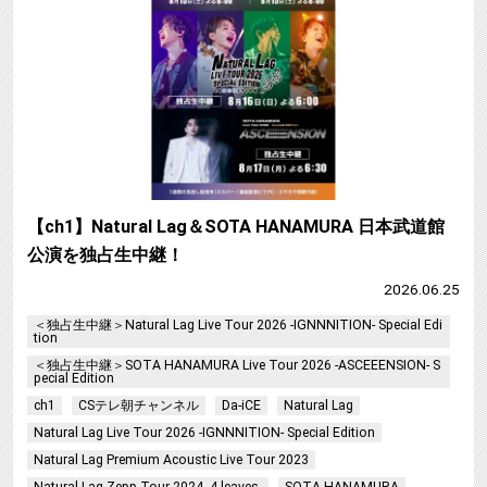
【ch1】Natural Lag＆SOTA HANAMURA 日本武道館
公演を独占生中継！
2026.06.25
＜独占生中継＞Natural Lag Live Tour 2026 -IGNNNITION- Special Edi
tion
＜独占生中継＞SOTA HANAMURA Live Tour 2026 -ASCEEENSION- S
pecial Edition
ch1
CSテレ朝チャンネル
Da-iCE
Natural Lag
Natural Lag Live Tour 2026 -IGNNNITION- Special Edition
Natural Lag Premium Acoustic Live Tour 2023