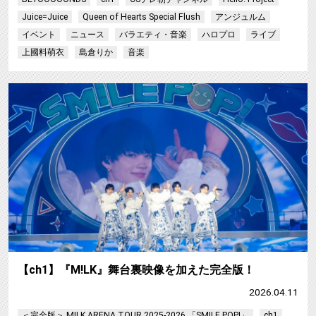
Juice=Juice
Queen of Hearts Special Flush
アンジュルム
イベント
ニュース
バラエティ・音楽
ハロプロ
ライブ
上國料萌衣
島倉りか
音楽
【ch1】『M!LK』舞台裏映像を加えた完全版！
2026.04.11
＜完全版＞ M!LK ARENA TOUR 2025-2026 「SMILE POP!」
ch1