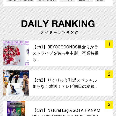
サムネイル
1
【ch1】BEYOOOOONDS島倉りかラ
ストライブを独占生中継！卒業特番
も…
サムネイル
2
【ch2】りくりゅう引退スペシャル
まもなく放送！テレビ朝日の秘蔵…
サムネイル
3
【ch1】Natural Lag＆SOTA HANAM