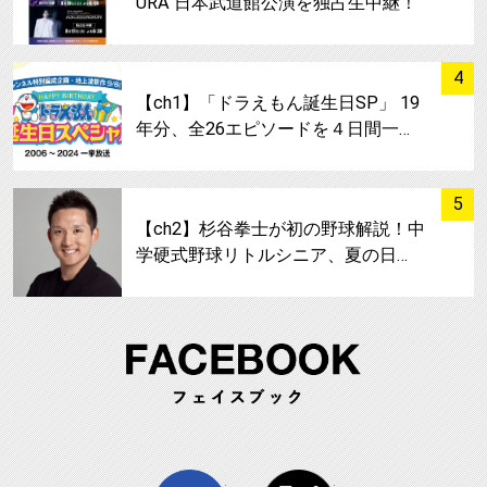
URA 日本武道館公演を独占生中継！
サムネイル
4
【ch1】「ドラえもん誕生日SP」 19
年分、全26エピソードを４日間一…
サムネイル
5
【ch2】杉谷拳士が初の野球解説！中
学硬式野球リトルシニア、夏の日…
FA
facebook
twitter