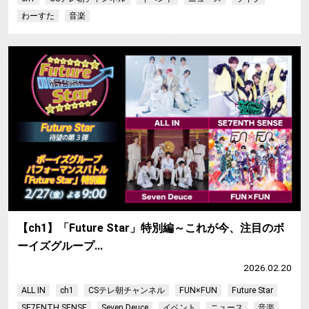
わーすた
音楽
【ch1】「Future Star」特別編～これが今、注目のボ
ーイズグループ…
2026.02.20
ALL IN
ch1
CSテレ朝チャンネル
FUN×FUN
Future Star
SE7ENTH SENSE
Seven Deuce
イベント
ニュース
音楽