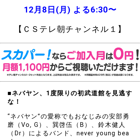
12月8日(月) よる6:30〜
【ＣＳテレ朝チャンネル１】
■ネバヤン、1度限りの初武道館を見逃す
な！
“ネバヤン”の愛称でもおなじみの安部勇
磨（Vo, G）、巽啓伍（B）、鈴木健人
（Dr）によるバンド、never young bea