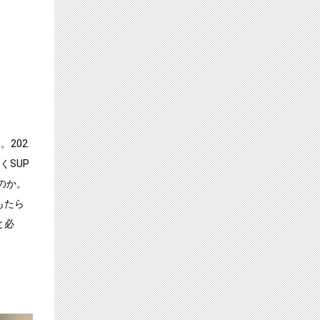
ョ
。202
SUP
のか。
もたら
と必