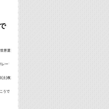
で
や世界選
ボレー
(土)夜
こうで