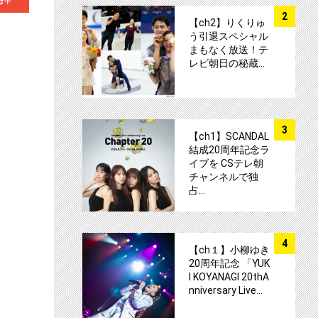
サムネイル
2
【ch2】りくりゅ
う引退スペシャル
まもなく放送！テ
レビ朝日の秘蔵…
サムネイル
3
【ch1】SCANDAL
結成20周年記念ラ
イブを CSテレ朝
チャンネルで独
占…
サムネイル
4
【ch１】小柳ゆき
20周年記念 「YUK
I KOYANAGI 20thA
nniversary Live…