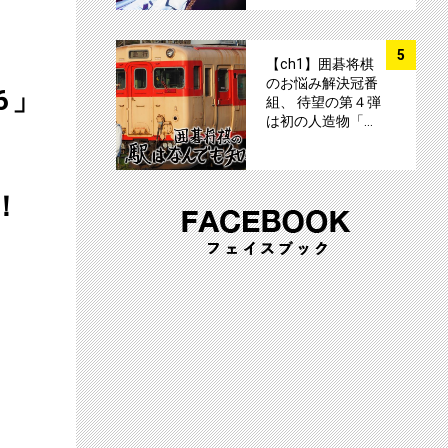
サムネイル
5
【ch1】囲碁将棋
のお悩み解決冠番
6」
組、 待望の第４弾
は初の人造物「…
！