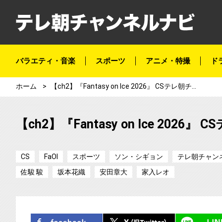
バラエティ・音楽
スポーツ
アニメ・特撮
ド
ホーム
【ch2】『Fantasy on Ice 2026』 CSテレ朝チャンネルで3か月連続放送！
【ch2】『Fantasy on Ice 20
CS
FaOI
スポーツ
ソン・シギョン
テレ朝チャン
佐駿 駿
坂本花織
安田章大
家入レオ
シェア
ツイート