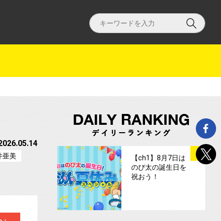
2026.05.14
サムネイル
1
井亜美
【ch1】8月7日は
のび太の誕生日を
祝おう！
+1