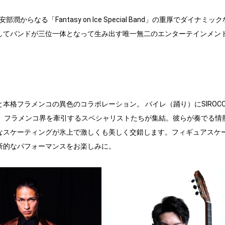
なる「Fantasy on Ice Special Band」の重厚でダイナミッ
してバンドが三位一体となって生み出す唯一無二のエンターテインメン
本格フラメンコの異色のコラボレーション。 バイレ（踊り）にSIROC
太郎など、フラメンコ界を牽引するスペシャリストたちが集結。彼らが奏でる情
なスケーティングが氷上で激しくも美しく交錯します。フィギュアスケ
新的なパフォーマンスをお楽しみに。