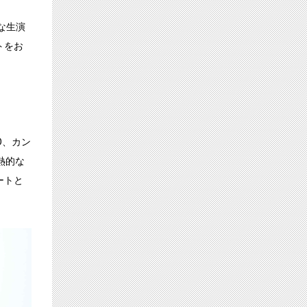
クな生演
トをお
O、カン
熱的な
ートと