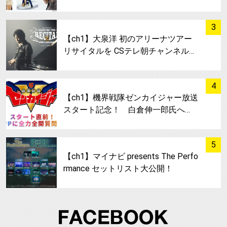
サムネイル
3
【ch1】大泉洋 初のアリーナツアー
リサイタルを CSテレ朝チャンネル…
サムネイル
4
【ch1】機界戦隊ゼンカイジャー放送
スタート記念！ 白倉伸一郎氏へ…
サムネイル
5
【ch1】マイナビ presents The Perfo
rmance セットリスト大公開！
FA