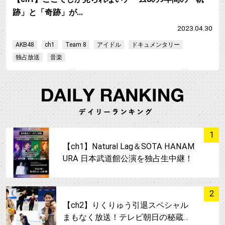
跡」と「奇跡」が…
2023.04.30
AKB48
ch1
Team 8
アイドル
ドキュメンタリー
独占放送
音楽
サムネイル
1
【ch1】Natural Lag＆SOTA HANAM
URA 日本武道館公演を独占生中継！
サムネイル
2
【ch2】りくりゅう引退スペシャル
まもなく放送！テレビ朝日の秘蔵…