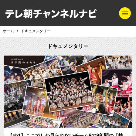
m
テレ朝チャンネル
ホーム
ドキュメンタリー
ドキュメンタリー
【ch1】ここでしか見られないチーム8の9年間の「軌