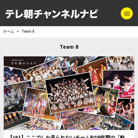
m
テレ朝チャンネル
ホーム
Team 8
Team 8
【ch1】ここでしか見られないチーム8の9年間の「軌