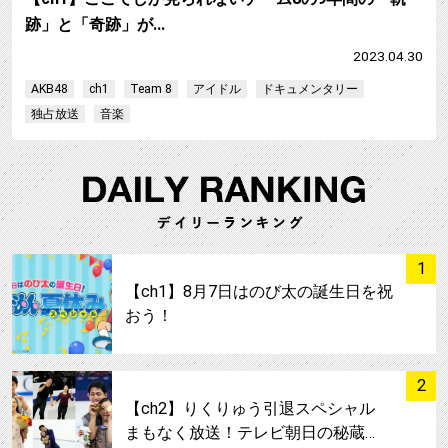
跡」と「奇跡」が…
2023.04.30
AKB48
ch1
Team 8
アイドル
ドキュメンタリー
独占放送
音楽
サムネイル
1
【ch1】8月7日はのび太の誕生日を祝
おう！
サムネイル
2
【ch2】りくりゅう引退スペシャル
まもなく放送！テレビ朝日の秘蔵…