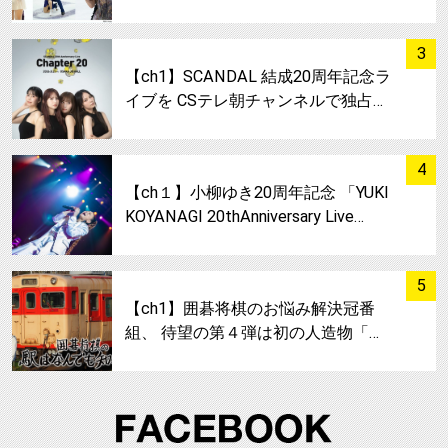
サムネイル
3
【ch1】SCANDAL 結成20周年記念ラ
イブを CSテレ朝チャンネルで独占…
サムネイル
4
【ch１】小柳ゆき20周年記念 「YUKI
KOYANAGI 20thAnniversary Live…
サムネイル
5
【ch1】囲碁将棋のお悩み解決冠番
組、 待望の第４弾は初の人造物「…
FA