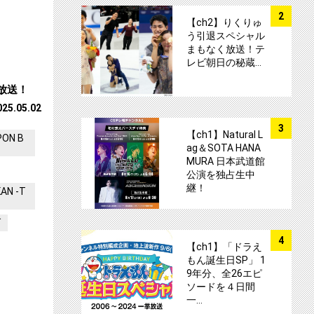
サムネイル
2
【ch2】りくりゅ
う引退スペシャル
まもなく放送！テ
レビ朝日の秘蔵…
放送！
025.05.02
サムネイル
3
【ch1】Natural L
PON B
ag＆SOTA HANA
MURA 日本武道館
公演を独占生中
継！
AN -T
ブ
サムネイル
4
【ch1】「ドラえ
もん誕生日SP」 1
9年分、全26エピ
ソードを４日間
一…