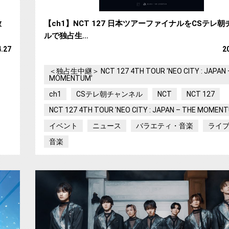
放
【ch1】NCT 127 日本ツアーファイナルをCSテレ
ルで独占生…
4.27
2
＜独占生中継＞ NCT 127 4TH TOUR 'NEO CITY : JAPAN 
MOMENTUM’
ch1
CSテレ朝チャンネル
NCT
NCT 127
NCT 127 4TH TOUR 'NEO CITY : JAPAN – THE MOMEN
イベント
ニュース
バラエティ・音楽
ライ
音楽
【ch1】囲碁将棋のお悩み解決冠番組、 待望の第