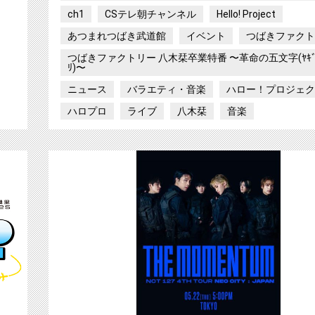
ch1
CSテレ朝チャンネル
Hello! Project
あつまれつばき武道館
イベント
つばきファク
つばきファクトリー 八木栞卒業特番 〜革命の五文字(ﾔｷﾞ
ﾘ)〜
ニュース
バラエティ・音楽
ハロー！プロジェ
ハロプロ
ライブ
八木栞
音楽
【ch1】人気声優・前田佳織里の初ワンマンライ