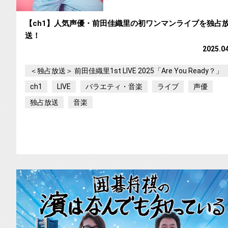
【ch1】人気声優・前田佳織里の初ワンマンライブを独占
送！
2025.0
＜独占放送＞ 前田佳織里1st LIVE 2025「Are You Ready？」
ch1
LIVE
バラエティ・音楽
ライブ
声優
独占放送
音楽