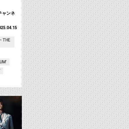
朝チャンネ
025.04.15
– THE
TUM’
ブ
５弾は“地元”「横浜」！サムネイル
【ch1】原因は自分にある。春ツアー東京