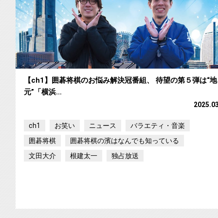
【ch1】囲碁将棋のお悩み解決冠番組、 待望の第５弾は“地
元”「横浜…
2025.0
ch1
お笑い
ニュース
バラエティ・音楽
囲碁将棋
囲碁将棋の濱はなんでも知っている
文田大介
根建太一
独占放送