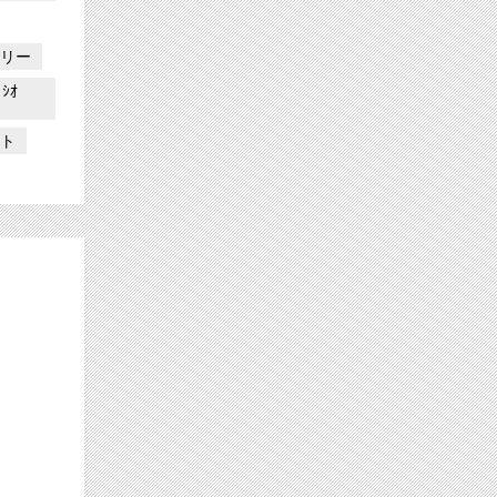
トリー
ｼｵ
クト
ブを独占放送！サムネイル
【ch1】NCT 127 日本ツアーファイナル