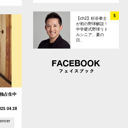
サムネイル
5
演を独占放送！サムネイル
【ch1】つばきファクトリー10周年記念コ
【ch2】杉谷拳士
が初の野球解説！
中学硬式野球リト
ルシニア、夏の
日…
を独占生中
025.04.28
ncer