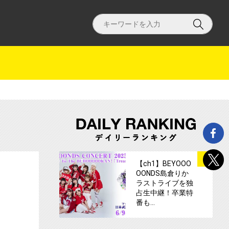
ナップ～ サムネイル
【ch1】ロウン入隊直前のファンミーティ
サムネイル
1
【ch1】BEYOOO
OONDS島倉りか
ラストライブを独
占生中継！卒業特
番も…