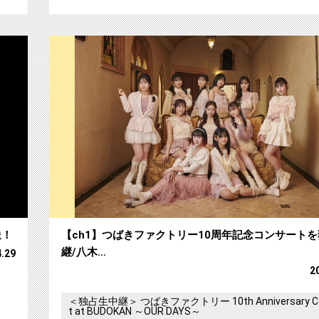
【ch1】amazarashi 自身初の横浜アリーナ公
送！
【ch1】つばきファクトリー10周年記念コンサート
継/八木…
4.29
2
＜独占生中継＞ つばきファクトリー 10th Anniversary Co
t at BUDOKAN ～OUR DAYS～