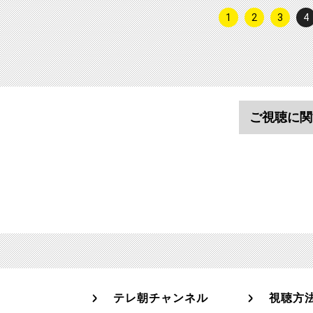
1
2
3
4
ご視聴に関
テレ朝チャンネル
視聴方