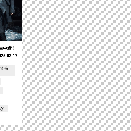
生中継！
025.03.17
嘲笑倫
ブ
め”