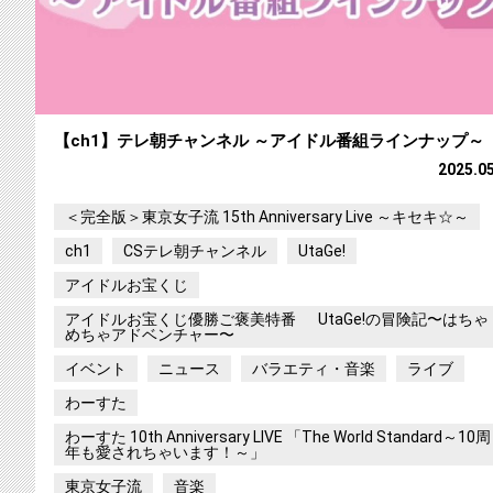
【ch1】テレ朝チャンネル ～アイドル番組ラインナップ～
2025.0
＜完全版＞東京女子流 15th Anniversary Live ～キセキ☆～
ch1
CSテレ朝チャンネル
UtaGe!
アイドルお宝くじ
アイドルお宝くじ優勝ご褒美特番 UtaGe!の冒険記〜はちゃ
めちゃアドベンチャー〜
イベント
ニュース
バラエティ・音楽
ライブ
わーすた
わーすた 10th Anniversary LIVE 「The World Standard～10周
年も愛されちゃいます！～」
東京女子流
音楽