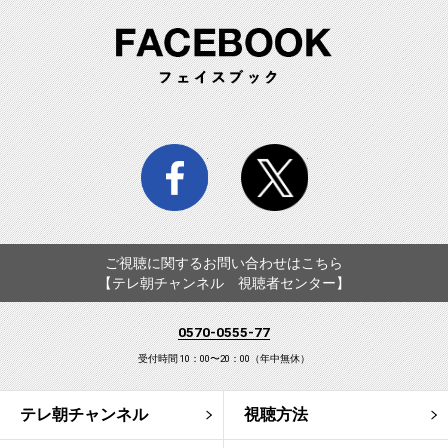
FA
facebook
twitter
ご視聴に関するお問い合わせはこちら
【テレ朝チャンネル 視聴者センター】
0570-0555-77
受付時間 10：00〜20：00（年中無休）
テレ朝チャンネル
視聴方法