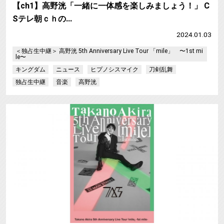
【ch1】高野洸「一緒に一体感を楽しみましょう！」 C
Sテレ朝ｃｈの…
2024.01.03
＜独占生中継＞ 高野洸 5th Anniversary Live Tour 「mile」 〜1st mi
le〜
キングダム
ニュース
ヒプノシスマイク
刀剣乱舞
独占生中継
音楽
高野洸