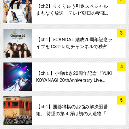
【ch2】りくりゅう引退スペシャル
まもなく放送！テレビ朝日の秘蔵…
サムネイル
3
【ch1】SCANDAL 結成20周年記念ラ
イブを CSテレ朝チャンネルで独占…
サムネイル
4
【ch１】小柳ゆき20周年記念 「YUKI
KOYANAGI 20thAnniversary Live…
サムネイル
5
【ch1】囲碁将棋のお悩み解決冠番
組、 待望の第４弾は初の人造物「…