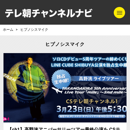
m
テレ朝チャンネル
ホーム
ヒプノシスマイク
ヒプノシスマイク
【ch1】高野洸アニバーサリーツアー最終公演を CSテ