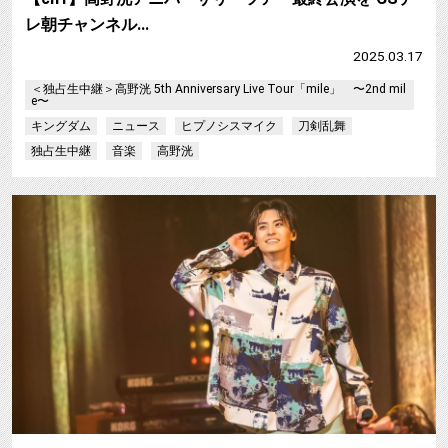
レ朝チャンネル…
2025.03.17
＜独占生中継＞高野洸 5th Anniversary Live Tour「mile」 〜2nd mil
e〜
キングダム
ニュース
ヒプノシスマイク
刀剣乱舞
独占生中継
音楽
高野洸