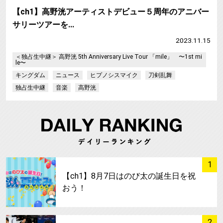
【ch1】高野洸アーティストデビュー５周年のアニバー
サリーツアーを…
2023.11.15
＜独占生中継＞ 高野洸 5th Anniversary Live Tour 「mile」 〜1st mi
le〜
キングダム
ニュース
ヒプノシスマイク
刀剣乱舞
独占生中継
音楽
高野洸
サムネイル
1
【ch1】8月7日はのび太の誕生日を祝
おう！
サムネイル
2