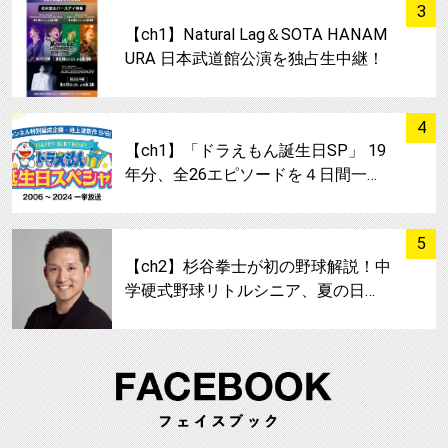
サムネイル
3
【ch1】Natural Lag＆SOTA HANAM
URA 日本武道館公演を独占生中継！
サムネイル
4
【ch1】「ドラえもん誕生日SP」 19
年分、全26エピソードを４日間一…
サムネイル
5
【ch2】杉谷拳士が初の野球解説！中
学硬式野球リトルシニア、夏の日…
FA