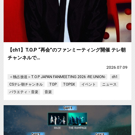
【ch1】T.O.P “再会”のファンミーティング開催 テレ朝
チャンネルで…
2026.07.09
＜独占放送＞T.O.P JAPAN FANMEETING 2026 -RE:UNION-
ch1
CSテレ朝チャンネル
TOP
TOPSX
イベント
ニュース
バラエティ・音楽
音楽
【