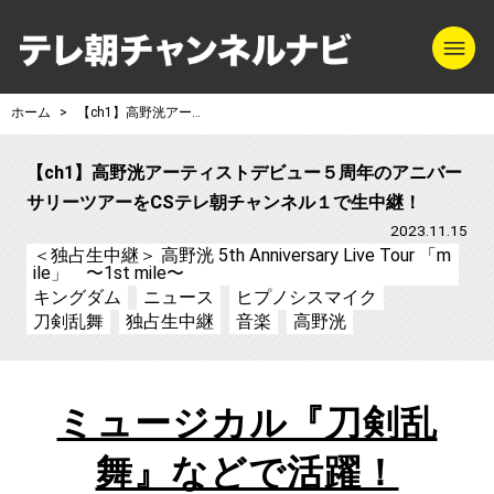
m
テレ朝チャンネル
ホーム
【ch1】高野洸アーティストデビュー５周年のアニバーサリーツアーをCSテレ朝チャンネル１で生中継！
【ch1】高野洸アーティストデビュー５周年のアニバー
サリーツアーをCSテレ朝チャンネル１で生中継！
2023.11.15
＜独占生中継＞ 高野洸 5th Anniversary Live Tour 「m
ile」 〜1st mile〜
キングダム
ニュース
ヒプノシスマイク
刀剣乱舞
独占生中継
音楽
高野洸
ミュージカル『刀剣乱
舞』などで活躍！