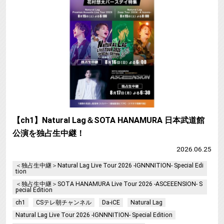
【ch1】Natural Lag＆SOTA HANAMURA 日本武道館
公演を独占生中継！
2026.06.25
＜独占生中継＞Natural Lag Live Tour 2026 -IGNNNITION- Special Edi
tion
＜独占生中継＞SOTA HANAMURA Live Tour 2026 -ASCEEENSION- S
pecial Edition
ch1
CSテレ朝チャンネル
Da-iCE
Natural Lag
Natural Lag Live Tour 2026 -IGNNNITION- Special Edition