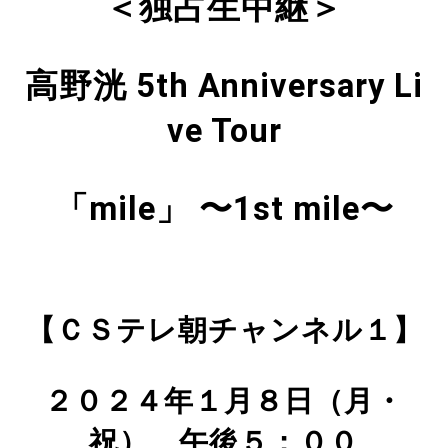
＜独占生中継＞
高野洸 5th Anniversary Li
ve Tour
「mile」 〜1st mile〜
【ＣＳテレ朝チャンネル１】
２０２４年１月８日（月・
祝） 午後５：００