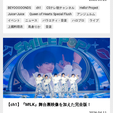
BEYOOOOONDS
ch1
CSテレ朝チャンネル
Hello! Project
Juice=Juice
Queen of Hearts Special Flush
アンジュルム
イベント
ニュース
バラエティ・音楽
ハロプロ
ライブ
上國料萌衣
島倉りか
音楽
【ch1】『M!LK』舞台裏映像を加えた完全版！
2026.04.11