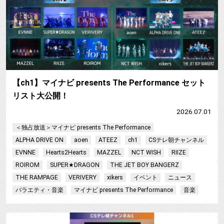
【ch1】マイナビ presents The Performance セット
リスト大公開！
2026.07.01
＜独占放送＞マイナビ presents The Performance
ALPHA DRIVE ON
aoen
ATEEZ
ch1
CSテレ朝チャンネル
EVNNE
Hearts2Hearts
MAZZEL
NCT WISH
RIIZE
ROIROM
SUPER★DRAGON
THE JET BOY BANGERZ
THE RAMPAGE
VERIVERY
xikers
イベント
ニュース
バラエティ・音楽
マイナビ presents The Performance
音楽