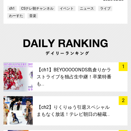
ch1
CSテレ朝チャンネル
イベント
ニュース
ライブ
わーすた
音楽
サムネイル
1
【ch1】BEYOOOOONDS島倉りかラ
ストライブを独占生中継！卒業特番
も…
サムネイル
2
【ch2】りくりゅう引退スペシャル
まもなく放送！テレビ朝日の秘蔵…