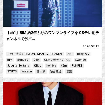
【ch1】BIM 約2年ぶりのワンマンライブを CSテレ朝チ
ャンネルで独占…
2026.07.15
＜独占放送＞ BIM ONE MAN LIVE BEAM’26
ANI
Benjazzy
BIM
Bonbero
C6ix
CSテレ朝チャンネル
Cwondo
JuggrixhSentana
KEIJU
Kohjiya
kZm
PUNPEE
STUTS
Watson
仙人掌
独占放送
音楽