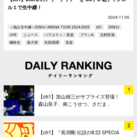
ル１で生中継！
2024.11.05
＜独占生中継＞DISH// ARENA TOUR 2024-2025
ch1
DISH//
LIVE
ニュース
バラエティ・音楽
プランA
北村匠海
橘柊生
泉大智
矢部昌暉
音楽
サムネイル
1
【ch1】加山雄三がサプライズ登場！
森山良子、南こうせつ、さだま…
サムネイル
2
【ch1】『長渕剛 伝説の8.22 SPECIA