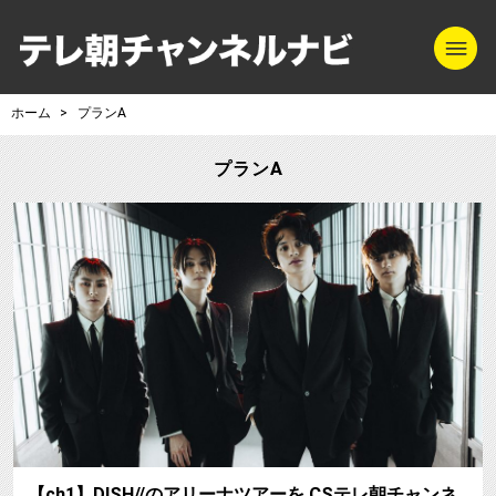
m
テレ朝チャンネル
ホーム
プランA
プランA
【ch1】DISH//のアリーナツアーを CSテレ朝チャンネ