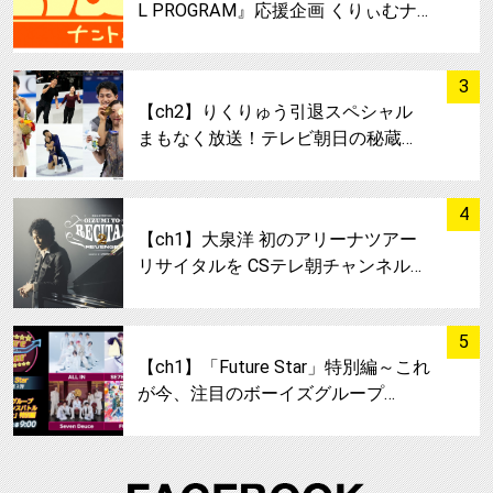
L PROGRAM』応援企画 くりぃむナ…
サムネイル
3
【ch2】りくりゅう引退スペシャル
まもなく放送！テレビ朝日の秘蔵…
サムネイル
4
【ch1】大泉洋 初のアリーナツアー
リサイタルを CSテレ朝チャンネル…
サムネイル
5
【ch1】「Future Star」特別編～これ
が今、注目のボーイズグループ…
FA