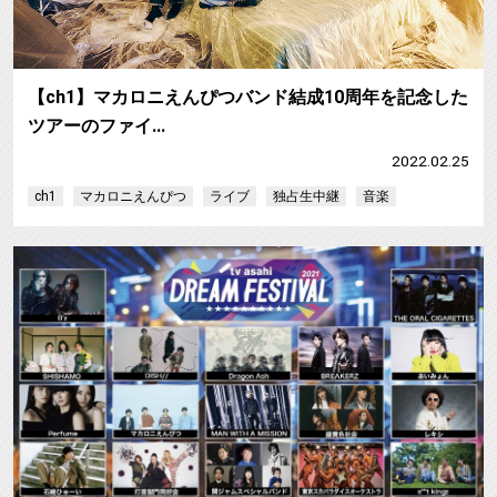
【ch1】マカロニえんぴつバンド結成10周年を記念した
ツアーのファイ…
2022.02.25
ch1
マカロニえんぴつ
ライブ
独占生中継
音楽