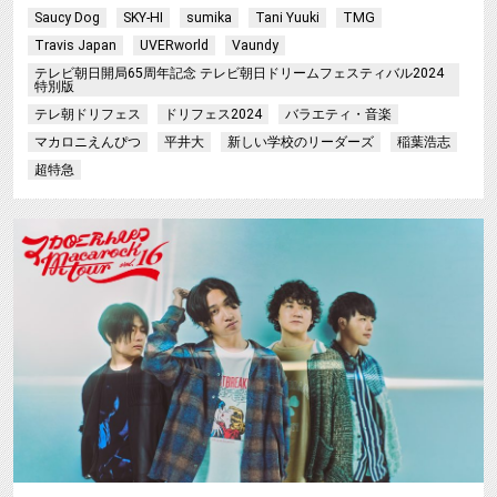
Saucy Dog
SKY-HI
sumika
Tani Yuuki
TMG
Travis Japan
UVERworld
Vaundy
テレビ朝日開局65周年記念 テレビ朝日ドリームフェスティバル2024
特別版
テレ朝ドリフェス
ドリフェス2024
バラエティ・音楽
マカロニえんぴつ
平井大
新しい学校のリーダーズ
稲葉浩志
超特急