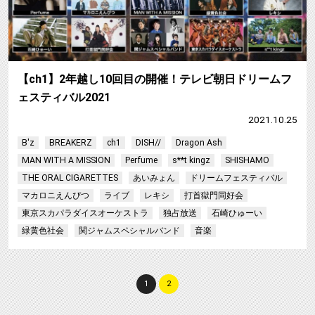
【ch1】2年越し10回目の開催！テレビ朝日ドリームフ
ェスティバル2021
2021.10.25
B'z
BREAKERZ
ch1
DISH//
Dragon Ash
MAN WITH A MISSION
Perfume
s**t kingz
SHISHAMO
THE ORAL CIGARETTES
あいみょん
ドリームフェスティバル
マカロニえんぴつ
ライブ
レキシ
打首獄門同好会
東京スカパラダイスオーケストラ
独占放送
石崎ひゅーい
緑黄色社会
関ジャムスペシャルバンド
音楽
1
2