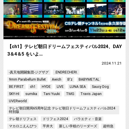
【ch1】テレビ朝日ドリームフェスティバル2024、DAY
3＆4＆5 をいよ…
2024.11.21
-真天地開闢集団-ジグザグ
.ENDRECHERI.
9mm Parabellum Bullet
Awich
B'z
BABYMETAL
BE:FIRST
ch1
HYDE
LIVE
LUNA SEA
Saucy Dog
SKY-HI
sumika
Tani Yuuki
TMG
Travis Japan
UVERworld
テレビ朝日開局65周年記念 テレビ朝日ドリームフェスティバル2024
特別版
テレ朝ドリフェス
ドリフェス2024
バラエティ・音楽
マカロニえんぴつ
平井大
新しい学校のリーダーズ
超特急