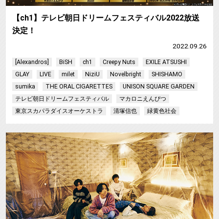
【ch1】テレビ朝日ドリームフェスティバル2022放送
決定！
2022.09.26
[Alexandros]
BiSH
ch1
Creepy Nuts
EXILE ATSUSHI
GLAY
LIVE
milet
NiziU
Novelbright
SHISHAMO
sumika
THE ORAL CIGARETTES
UNISON SQUARE GARDEN
テレビ朝日ドリームフェスティバル
マカロニえんぴつ
東京スカパラダイスオーケストラ
清塚信也
緑黄色社会