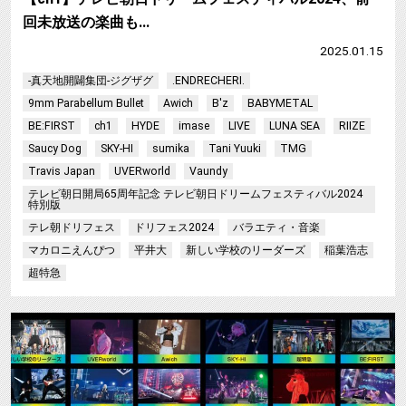
回未放送の楽曲も…
2025.01.15
-真天地開闢集団-ジグザグ
.ENDRECHERI.
9mm Parabellum Bullet
Awich
B'z
BABYMETAL
BE:FIRST
ch1
HYDE
imase
LIVE
LUNA SEA
RIIZE
Saucy Dog
SKY-HI
sumika
Tani Yuuki
TMG
Travis Japan
UVERworld
Vaundy
テレビ朝日開局65周年記念 テレビ朝日ドリームフェスティバル2024
特別版
テレ朝ドリフェス
ドリフェス2024
バラエティ・音楽
マカロニえんぴつ
平井大
新しい学校のリーダーズ
稲葉浩志
超特急