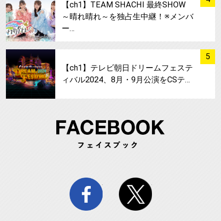
【ch1】TEAM SHACHI 最終SHOW
～晴れ晴れ～を独占生中継！※メンバ
ー…
サムネイル
5
【ch1】テレビ朝日ドリームフェステ
ィバル2024、8月・9月公演をCSテ…
FA
facebook
twitter