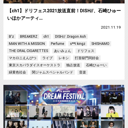
【ch1】ドリフェス2021放送直前！DISH//、石崎ひゅー
いほかアーティ…
2021.11.19
B'z
BREAKERZ
ch1
DISH// .Dragon Ash
MAN WITH A MISSION
Perfume
s**t kingz
SHISHAMO
THE ORAL CIGARETTES
あいみょん
ドリフェス
マカロニえんぴつ
ライブ
レキシ
打首獄門同好会
東京スカパラダイスオーケストラ
独占放送
石崎ひゅーい
緑黄色社会
関ジャムスペシャルバンド
音楽