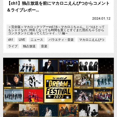
【ch1】独占放送を前にマカロニえんぴつからコメント
＆ライブレポー…
2024.01.12
＜完全版＞マカロックツアーvol.16～マカロニちゃん、じつはとって
もシャイなの…仲良くなっても時間を置くとすぐまた照れちゃうから
コンスタントに会ってくだシャイ… ♡ 編～
ch1
LIVE
ニュース
バラエティ・音楽
マカロニえんぴつ
ライブ
独占放送
音楽