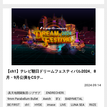
【ch1】テレビ朝日ドリームフェスティバル2024、8
月・9月公演をCSテ…
2024.09.14
-真天地開闢集団-ジグザグ
.ENDRECHERI.
9mm Parabellum Bullet
Awich
B'z
BABYMETAL
BE:FIRST
ch1
HYDE
imase
LIVE
LUNA SEA
RIIZE