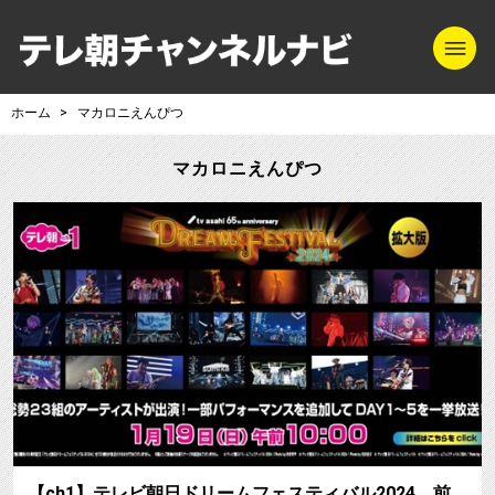
m
テレ朝チャンネル
ホーム
マカロニえんぴつ
マカロニえんぴつ
【ch1】テレビ朝日ドリームフェスティバル2024、前