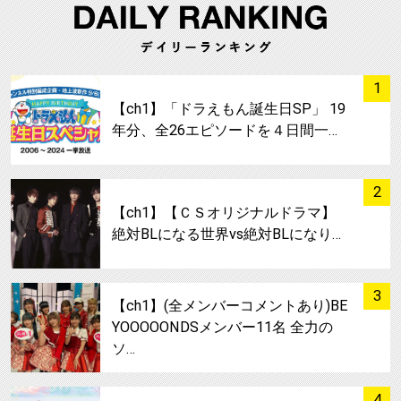
サムネイル
1
【ch1】「ドラえもん誕生日SP」 19
年分、全26エピソードを４日間一…
サムネイル
2
【ch1】【ＣＳオリジナルドラマ】
絶対BLになる世界vs絶対BLになり…
サムネイル
3
【ch1】(全メンバーコメントあり)BE
YOOOOONDSメンバー11名 全力の
ソ…
サムネイル
4