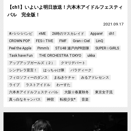
【ch1】いよいよ明日放送！六本木アイドルフェスティ
バル 完全版！
2021.09.17
#ババババンビ
≠ME
26時のマスカレイド
Appare!
ch1
CROWN POP
FES☆TIVE
FMF
Gran☆Ciel
LinQ
Peel the Apple
Pimm’s
STU48 瀬戸内PR部隊
SUPER☆GiRLS
Task have Fun
THE ORCHESTRA TOKYO
ukka
アップアップガールズ（２）
クマリデパート
シンデレラ宣言！
はっちゃけ隊
パラディーク
フィロソフィーのダンス
まねきケチャ
みるアドレセンス
ライブ
ラストアイドル
わーすた
六本木アイドルフェスティバル
大阪☆春夏秋冬
東京女子流
真っ白なキャンバス
神宿
転校少女*
音楽