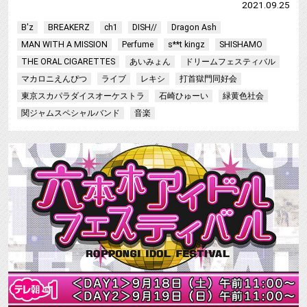
2021.09.25
B'z
BREAKERZ
ch1
DISH//
Dragon Ash
MAN WITH A MISSION
Perfume
s**t kingz
SHISHAMO
THE ORAL CIGARETTES
あいみょん
ドリームフェスティバル
マカロニえんぴつ
ライブ
レキシ
打首獄門同好会
東京スカパラダイスオーケストラ
石崎ひゅーい
緑黄色社会
関ジャムスペシャルバンド
音楽