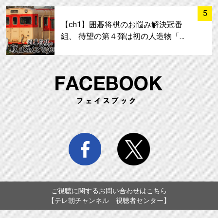
サムネイル
5
【ch1】囲碁将棋のお悩み解決冠番
組、 待望の第４弾は初の人造物「…
FA
facebook
twitter
ご視聴に関するお問い合わせはこちら
【テレ朝チャンネル 視聴者センター】