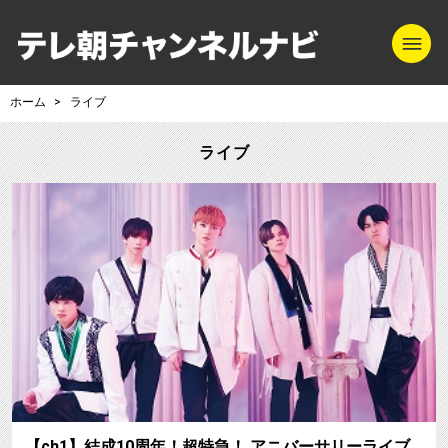
m
テレ朝チャンネル
ホーム
ライブ
ライブ
【ch1】結成10周年！超特急！ アニバーサリーライブ