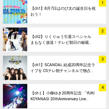
サムネイル
1
【ch1】8月7日はのび太の誕生日を祝
おう！
サムネイル
2
【ch2】りくりゅう引退スペシャル
まもなく放送！テレビ朝日の秘蔵…
サムネイル
3
【ch1】SCANDAL 結成20周年記念ラ
イブを CSテレ朝チャンネルで独占…
サムネイル
4
【ch１】小柳ゆき20周年記念 「YUKI
KOYANAGI 20thAnniversary Live…