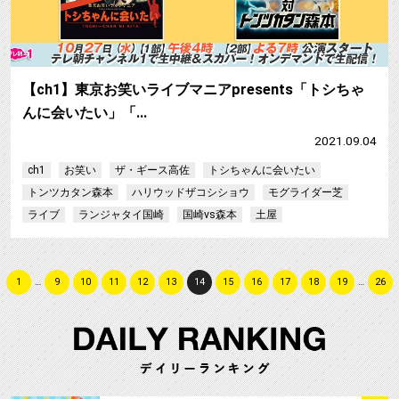
【ch1】東京お笑いライブマニアpresents「トシちゃ
んに会いたい」「…
2021.09.04
ch1
お笑い
ザ・ギース高佐
トシちゃんに会いたい
トンツカタン森本
ハリウッドザコシショウ
モグライダー芝
ライブ
ランジャタイ国崎
国崎vs森本
土屋
1
…
9
10
11
12
13
14
15
16
17
18
19
…
26