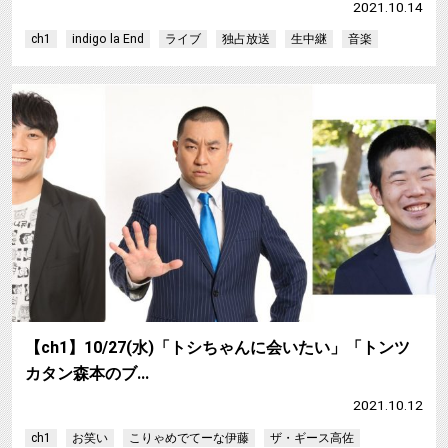
2021.10.14
ch1
indigo la End
ライブ
独占放送
生中継
音楽
【ch1】10/27(水)「トシちゃんに会いたい」「トンツ
カタン森本のブ…
2021.10.12
ch1
お笑い
こりゃめでてーな伊藤
ザ・ギース高佐