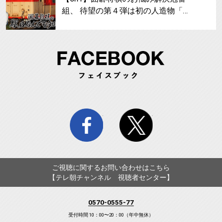
組、 待望の第４弾は初の人造物「…
FA
facebook
twitter
ご視聴に関するお問い合わせはこちら
【テレ朝チャンネル 視聴者センター】
0570-0555-77
受付時間 10：00〜20：00（年中無休）