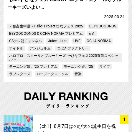
ーキーズいよい…
2025.03.24
＜独占生中継＞Hello! Project ひなフェス 2025
BEYOOOOONDS
BEYOOOOONDS & OCHA NORMA プレミアム
ch1
CSテレ朝チャンネル
Juice=Juice
LIVE
OCHA NORMA
アイドル
アンジュルム
つばきファクトリー
ハロプロ！スクールオブルーキーズⅡ〜ひなフェス2025直前スペシャ
ル〜
モーニング娘。'25 プレミアム
モーニング娘。’25
ライブ
ラブレターズ
ロージークロニクル
音楽
サムネイル
1
【ch1】8月7日はのび太の誕生日を祝