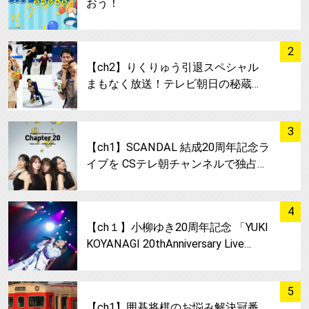
おう！
サムネイル
2
【ch2】りくりゅう引退スペシャル
まもなく放送！テレビ朝日の秘蔵…
サムネイル
3
【ch1】SCANDAL 結成20周年記念ラ
イブを CSテレ朝チャンネルで独占…
サムネイル
4
【ch１】小柳ゆき20周年記念 「YUKI
KOYANAGI 20thAnniversary Live…
サムネイル
5
【ch1】囲碁将棋のお悩み解決冠番