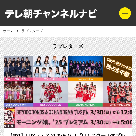
m
テレ朝チャンネル
ホーム
ラブレターズ
ラブレターズ
【ch1】ひなフェス 2025＆ハロプロ！スクールオブル