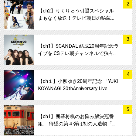
サムネイル
2
【ch2】りくりゅう引退スペシャル
まもなく放送！テレビ朝日の秘蔵…
サムネイル
3
【ch1】SCANDAL 結成20周年記念ラ
イブを CSテレ朝チャンネルで独占…
サムネイル
4
【ch１】小柳ゆき20周年記念 「YUKI
KOYANAGI 20thAnniversary Live…
サムネイル
5
【ch1】囲碁将棋のお悩み解決冠番
組、 待望の第４弾は初の人造物「…