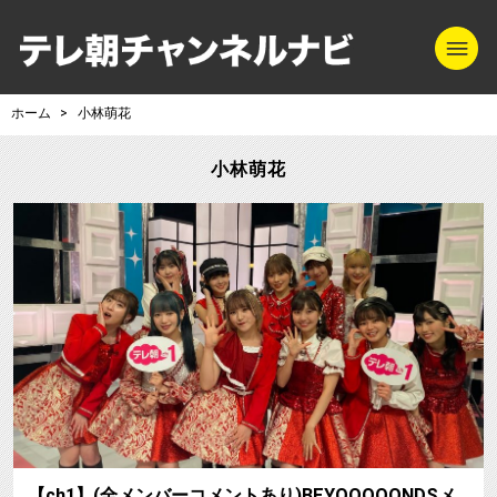
m
テレ朝チャンネル
ホーム
小林萌花
小林萌花
【ch1】(全メンバーコメントあり)BEYOOOOONDSメ