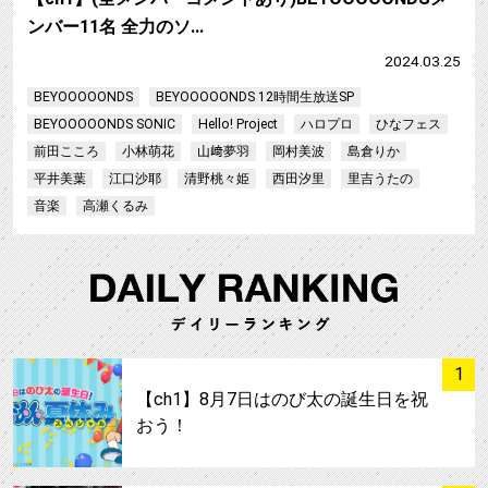
ンバー11名 全力のソ…
2024.03.25
BEYOOOOONDS
BEYOOOOONDS 12時間生放送SP
BEYOOOOONDS SONIC
Hello! Project
ハロプロ
ひなフェス
前田こころ
小林萌花
山﨑夢羽
岡村美波
島倉りか
平井美葉
江口沙耶
清野桃々姫
西田汐里
里吉うたの
音楽
高瀬くるみ
サムネイル
1
【ch1】8月7日はのび太の誕生日を祝
おう！