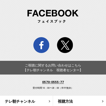
FA
facebook
twitter
ご視聴に関するお問い合わせはこちら
【テレ朝チャンネル 視聴者センター】
0570-0555-77
受付時間 10：00〜20：00（年中無休）
テレ朝チャンネル
視聴方法