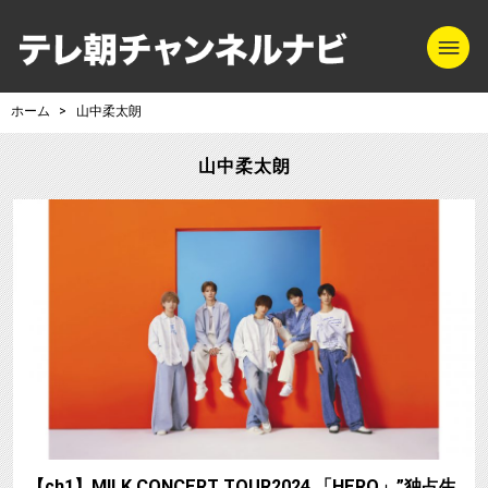
m
テレ朝チャンネル
ホーム
山中柔太朗
山中柔太朗
【ch1】M!LK CONCERT TOUR2024 「HERO」”独占生