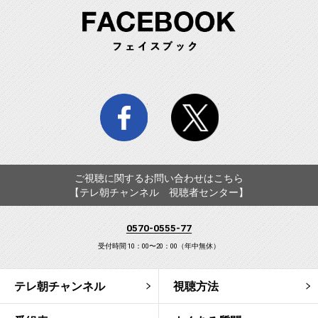
FA
facebook
twitter
ご視聴に関するお問い合わせはこちら
【テレ朝チャンネル 視聴者センター】
0570-0555-77
受付時間 10：00〜20：00（年中無休）
テレ朝チャンネル
視聴方法