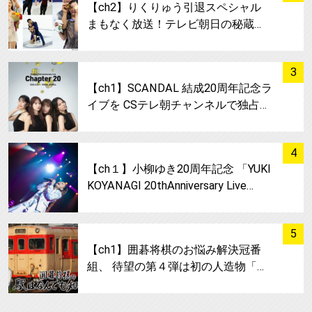
【ch2】りくりゅう引退スペシャル
まもなく放送！テレビ朝日の秘蔵…
サムネイル
3
【ch1】SCANDAL 結成20周年記念ラ
イブを CSテレ朝チャンネルで独占…
サムネイル
4
【ch１】小柳ゆき20周年記念 「YUKI
KOYANAGI 20thAnniversary Live…
サムネイル
5
【ch1】囲碁将棋のお悩み解決冠番
組、 待望の第４弾は初の人造物「…