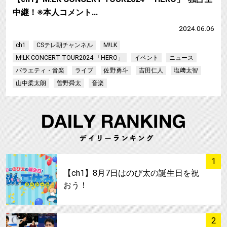
中継！※本人コメント…
2024.06.06
ch1
CSテレ朝チャンネル
M!LK
M!LK CONCERT TOUR2024 「HERO」
イベント
ニュース
バラエティ・音楽
ライブ
佐野勇斗
吉田仁人
塩﨑太智
山中柔太朗
曽野舜太
音楽
サムネイル
1
【ch1】8月7日はのび太の誕生日を祝
おう！
サムネイル
2