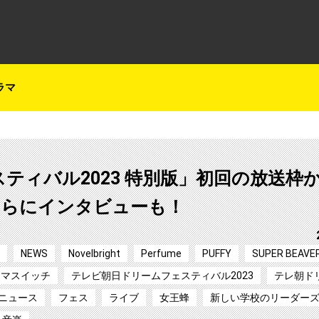
テレ朝チャンネルナビ
ラマ
ティバル2023 特別版」初回の放送枠
さらにインタビューも！
NEWS
Novelbright
Perfume
PUFFY
SUPER BEAVE
キマスイッチ
テレビ朝日ドリームフェスティバル2023
テレ朝ド
ニュース
フェス
ライブ
女王蜂
新しい学校のリーダー