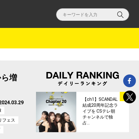
から増
サムネイル
1
【ch1】SCANDAL
2024.03.29
結成20周年記念ラ
R
イブを CSテレ朝
チャンネルで独
リフェス
占…
ズ