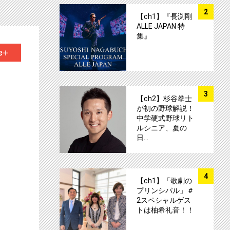
サムネイル
2
【ch1】『長渕剛
ALLE JAPAN 特
集』
+1
サムネイル
3
【ch2】杉谷拳士
が初の野球解説！
中学硬式野球リト
ルシニア、夏の
日…
サムネイル
4
【ch1】「歌劇の
プリンシパル」＃
2スペシャルゲス
トは柚希礼音！！