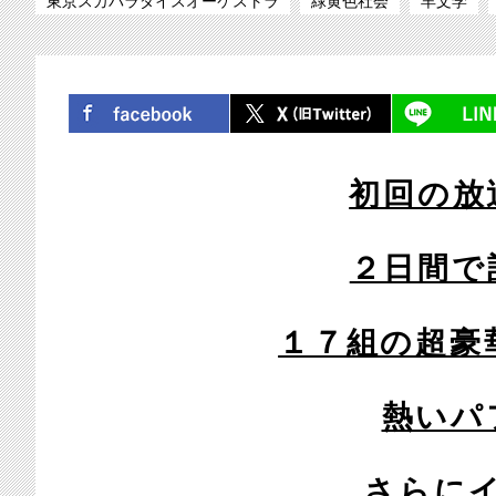
東京スカパラダイスオーケストラ
緑黄色社会
羊文学
シェア
ツイート
初回の放
２日間で
１７組の超豪
熱いパ
さらに