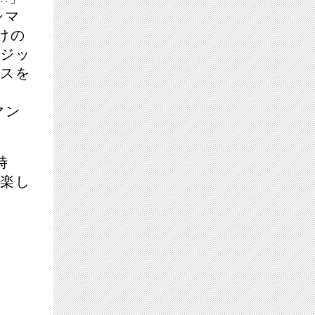
シマ
けの
ージッ
ンスを
マン
時
お楽し