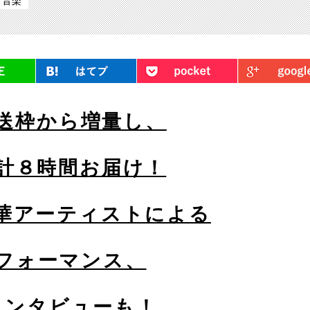
音楽
LINE
はてブ
Pocket
送枠から増量し、
計８時間お届け！
華アーティストによる
フォーマンス、
インタビューも！