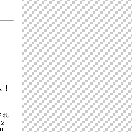
ム！
され
2
!!」