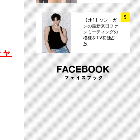
サムネイル
5
【ch1】ソン・ガ
ンの最新来日ファ
ンミーティングの
模様をTV初独占
放…
チャ