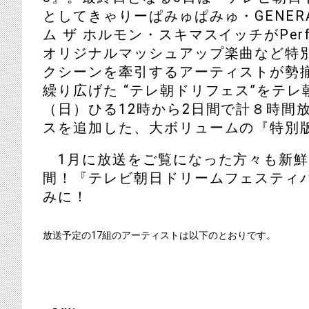
としてきゃりーぱみゅぱみゅ・GENERATI
ム ザ ホルモン・スキマスイッチがPe
オリジナルマッシュアップ楽曲など特
クシーンを牽引するアーティストが勢
繰り広げた “テレ朝ドリフェス”をテレ
（日）ひる12時から2日間で計８時間
スを追加した、大ボリュームの『特別
1月に放送をご覧になった方々も新鮮
間！『テレビ朝日ドリームフェスティ
みに！
放送予定の17組のアーティストは以下のとおりです。