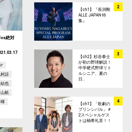
サムネイル
2
【ch1】『長渕剛
ALLE JAPAN 特
集』
vs絶対
サムネイル
021.03.17
3
【ch2】杉谷拳士
が初の野球解説！
マ
中学硬式野球リト
ルシニア、夏の
北村諒
日…
野結也
栗山航
サムネイル
4
昌暉
【ch1】「歌劇の
プリンシパル」＃
2スペシャルゲス
トは柚希礼音！！
る世界vs絶対BLになりたくない男 主題歌決定！サムネイル
【ch1】【ＣＳオリジナルドラマ】 絶対BL