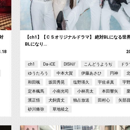
対
【ch1】【ＣＳオリジナルドラマ】 絶対BLになる世界
BLになり…
3.18
2
ch1
Da-iCE
DISH//
こんどうようぢ
ドラ
ゆうたろう
中本大賀
伊藤あさひ
円神
和田颯
坂田秀晃
塩野瑛久
宇佐卓真
宇
定本楓馬
小南光司
小林亮太
本田響矢
濱正悟
犬飼貴丈
独占放送
田村心
矢部
砂川脩弥
草地稜之
【ch1】【ＣＳオリジナルドラマ】 絶対BLにな