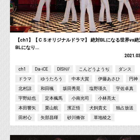
【ch1】【ＣＳオリジナルドラマ】 絶対BLになる世界vs絶
BLになり…
2021.0
ch1
Da-iCE
DISH//
こんどうようぢ
ダンス
ドラマ
ゆうたろう
中本大賀
伊藤あさひ
円神
北村諒
和田颯
坂田秀晃
塩野瑛久
宇佐卓真
宇野結也
定本楓馬
小南光司
小林亮太
本田響矢
栗山航
濱正悟
犬飼貴丈
独占放送
田村心
矢部昌暉
砂川脩弥
草地稜之