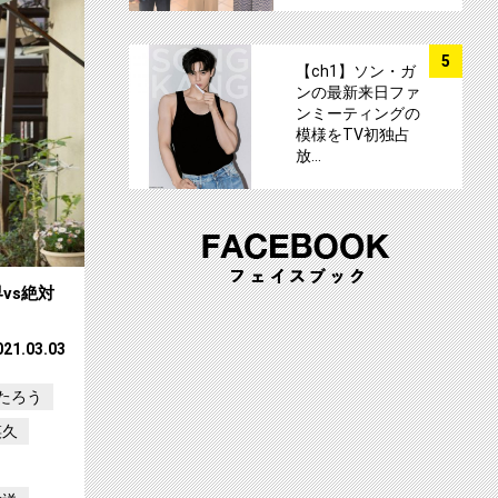
サムネイル
5
【ch1】ソン・ガ
ンの最新来日ファ
ンミーティングの
模様をTV初独占
放…
vs絶対
021.03.03
たろう
瑛久