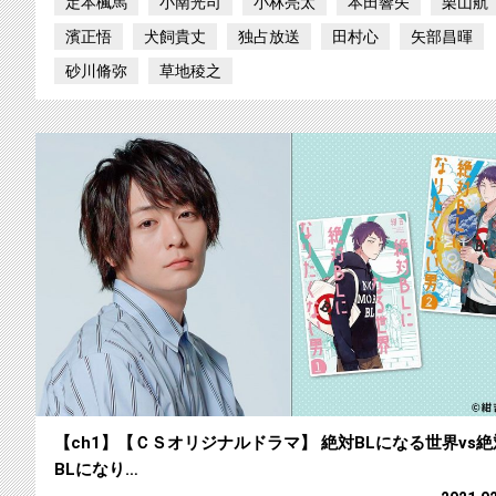
定本楓馬
小南光司
小林亮太
本田響矢
栗山航
濱正悟
犬飼貴丈
独占放送
田村心
矢部昌暉
砂川脩弥
草地稜之
【ch1】【ＣＳオリジナルドラマ】 絶対BLになる世界vs絶
BLになり…