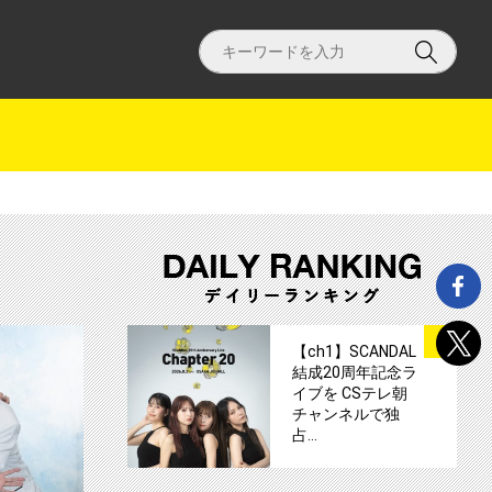
る世界vs絶対BLになりたくない男 主題歌決定！サムネイル
【ch1】【ＣＳオリジナルドラマ】 絶対BL
サムネイル
1
【ch1】SCANDAL
結成20周年記念ラ
イブを CSテレ朝
チャンネルで独
占…