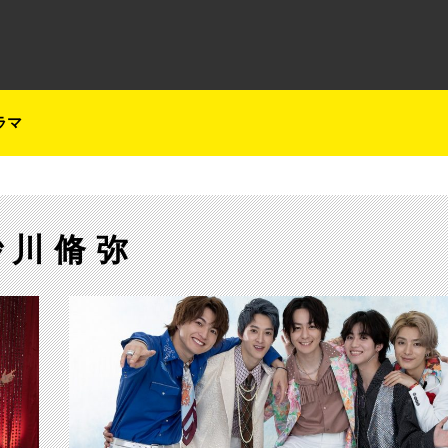
テレ朝チャンネルナビ
ラマ
砂川脩弥
【ch1】【ＣＳオリジナルドラマ】 絶対BLにな