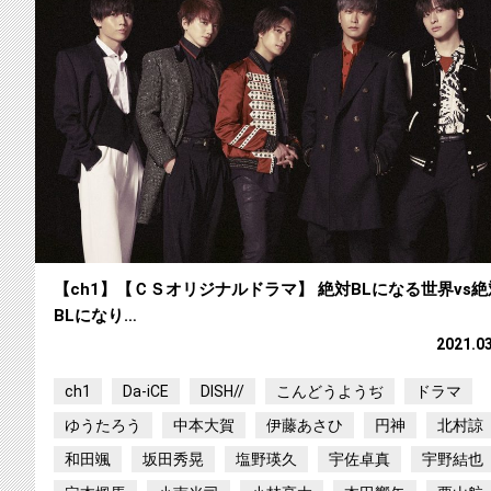
【ch1】【ＣＳオリジナルドラマ】 絶対BLになる世界vs絶
BLになり…
2021.0
ch1
Da-iCE
DISH//
こんどうようぢ
ドラマ
ゆうたろう
中本大賀
伊藤あさひ
円神
北村諒
和田颯
坂田秀晃
塩野瑛久
宇佐卓真
宇野結也