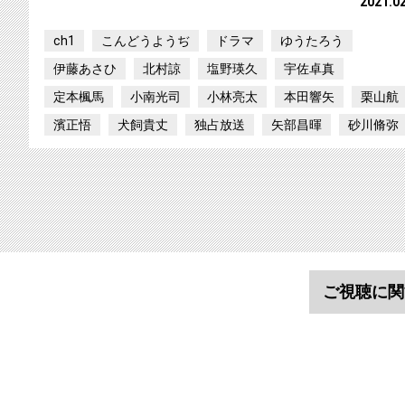
2021.0
ch1
こんどうようぢ
ドラマ
ゆうたろう
伊藤あさひ
北村諒
塩野瑛久
宇佐卓真
定本楓馬
小南光司
小林亮太
本田響矢
栗山航
濱正悟
犬飼貴丈
独占放送
矢部昌暉
砂川脩弥
ご視聴に関