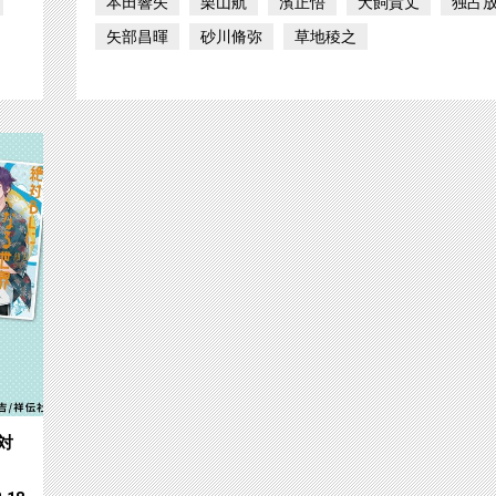
本田響矢
栗山航
濱正悟
犬飼貴丈
独占
矢部昌暉
砂川脩弥
草地稜之
【ch1】【ＣＳオリジナルドラマ】 絶対BLになる
対