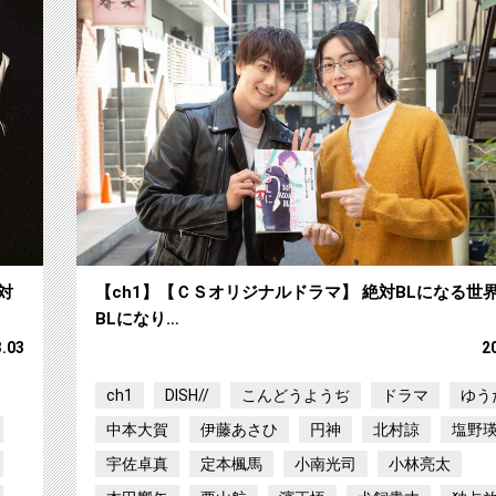
対
【ch1】【ＣＳオリジナルドラマ】 絶対BLになる世界
BLになり…
3.03
2
ch1
DISH//
こんどうようぢ
ドラマ
ゆう
中本大賀
伊藤あさひ
円神
北村諒
塩野
宇佐卓真
定本楓馬
小南光司
小林亮太