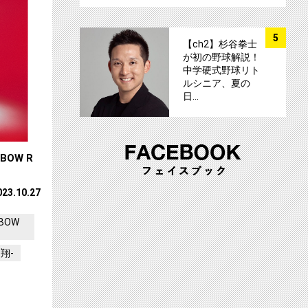
サムネイル
5
【ch2】杉谷拳士
が初の野球解説！
中学硬式野球リト
ルシニア、夏の
日…
OW R
023.10.27
NBOW
-翔-