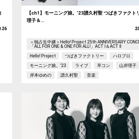
放
【ch1】モーニング娘。’23譜久村聖 つばきファクト
理子＆…
0.26
2
＜独占生中継＞Hello! Project 25th ANNIVERSARY CONC
「ALL FOR ONE & ONE FOR ALL!」ACT I＆ACT II
Hello! Project
つばきファクトリー
ハロプロ
モーニング娘。’23
ライブ
卒コン
山岸理子
岸本ゆめの
譜久村聖
音楽
【ch1】声優アイドルユニット i☆Ris を２週