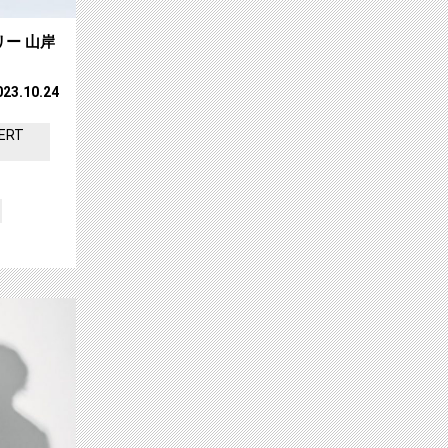
リー 山岸
023.10.24
ERT
連続で特集！11周年ライブは独占生中継！！サムネイル
【ch1】Negiccoの アニバーサリーラ