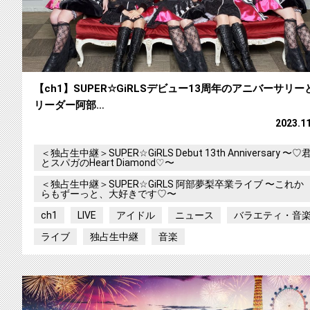
【ch1】SUPER☆GiRLSデビュー13周年のアニバーサリー
リーダー阿部…
2023.1
＜独占生中継＞SUPER☆GiRLS Debut 13th Anniversary 〜♡
とスパガのHeart Diamond♡〜
＜独占生中継＞SUPER☆GiRLS 阿部夢梨卒業ライブ 〜これか
らもずーっと、大好きです♡〜
ch1
LIVE
アイドル
ニュース
バラエティ・音
ライブ
独占生中継
音楽