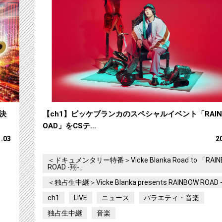
決
【ch1】ビッケブランカのスペシャルイベント「RAINB
OAD」をCSテ…
1.03
2
＜ドキュメンタリー特番＞Vicke Blanka Road to 「RAI
ROAD -翔-」
＜独占生中継＞Vicke Blanka presents RAINBOW ROAD 
ch1
LIVE
ニュース
バラエティ・音楽
独占生中継
音楽