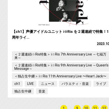
【ch1】声優アイドルユニット i☆Ris を２週連続で特集！1
周年ライ…
2023.1
＜２週連続i☆Ris特集＞ i☆Ris 7th Anniversary Live ～七福万
来～
＜２週連続i☆Ris特集＞ i☆Ris 9th Anniversary Live ～Queen's
Message～
＜独占生中継＞ i☆Ris 11th Anniversary Live 〜Heart Jack〜
ch1
LIVE
ニュース
バラエティ・音楽
ライブ
独占生中継
音楽
1
…
9
10
11
12