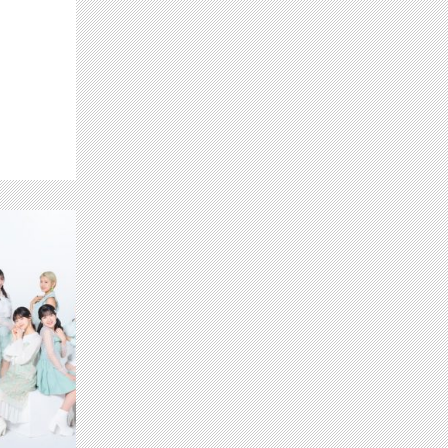
ジュンSP放送！ 11/２は最新ライブを独占生中継！ ジェジュンからコメ
【ch1】モーニング娘。’23譜久村聖 つ