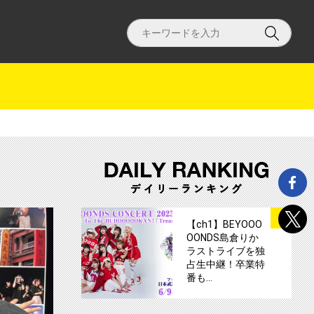
アニバーサリーとリーダー阿部夢梨卒業ライブを独占生中継！サムネイル
【ch1】 つばきファクトリー山岸理子＆
サムネイル
1
【ch1】BEYOOO
OONDS島倉りか
ラストライブを独
占生中継！卒業特
番も…