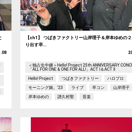
と
【ch1】 つばきファクトリー山岸理子＆岸本ゆめの
り出す卒…
1.08
2
君
＜独占生中継＞Hello! Project 25th ANNIVERSARY CONC
「ALL FOR ONE & ONE FOR ALL!」ACT I＆ACT II
Hello! Project
つばきファクトリー
ハロプロ
モーニング娘。’23
ライブ
卒コン
山岸理子
楽
岸本ゆめの
譜久村聖
音楽
【ch1】「テレビ朝日ドリームフェスティバル20