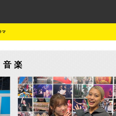
テレ朝チャンネルナビ
ラマ
音楽
【ch1】SUPER☆GiRLSデビュー13周年の