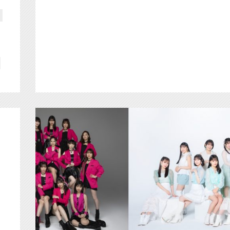
【ch1】 いよいよ28日（土）から ２週連続ジェ