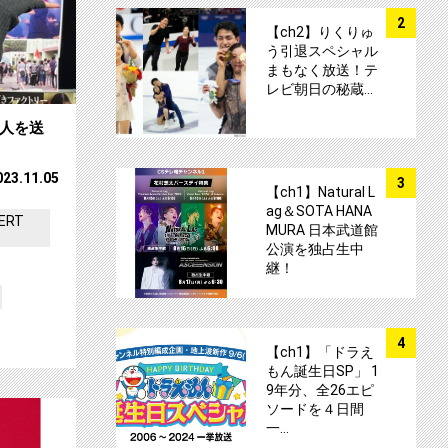
サムネイル
2
【ch2】りくりゅ
う引退スペシャル
まもなく放送！テ
レビ朝日の秘蔵…
２人を送
サムネイル
023.11.05
3
【ch1】Natural L
ag＆SOTA HANA
ERT
MURA 日本武道館
公演を独占生中
継！
サムネイル
4
【ch1】「ドラえ
もん誕生日SP」 1
9年分、全26エピ
23」 放送決定 ！17組の超豪華アーティストの パフォーマンスをお届
【ch1】ビッケブランカのスペシャルイベント
ソードを４日間
一…