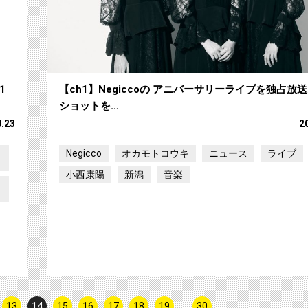
1
【ch1】Negiccoの アニバーサリーライブを独占放
ショットを…
0.23
2
Negicco
オカモトコウキ
ニュース
ライブ
小西康陽
新潟
音楽
13
14
15
16
17
18
19
…
30