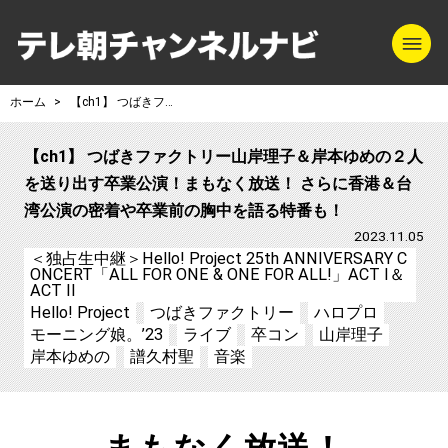
m
テレ朝チャンネル
ホーム
【ch1】 つばきファクトリー山岸理子＆岸本ゆめの２人を送り出す卒業公演！まもなく放送！ さらに香港＆台湾公演の密着や卒業前の胸中を語る特番も！
【ch1】 つばきファクトリー山岸理子＆岸本ゆめの２人
を送り出す卒業公演！まもなく放送！ さらに香港＆台
湾公演の密着や卒業前の胸中を語る特番も！
2023.11.05
＜独占生中継＞Hello! Project 25th ANNIVERSARY C
ONCERT「ALL FOR ONE & ONE FOR ALL!」ACT I＆
ACT II
Hello! Project
つばきファクトリー
ハロプロ
モーニング娘。’23
ライブ
卒コン
山岸理子
岸本ゆめの
譜久村聖
音楽