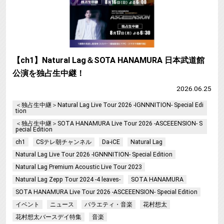
【ch1】Natural Lag＆SOTA HANAMURA 日本武道館
公演を独占生中継！
2026.06.25
＜独占生中継＞Natural Lag Live Tour 2026 -IGNNNITION- Special Edi
tion
＜独占生中継＞SOTA HANAMURA Live Tour 2026 -ASCEEENSION- S
pecial Edition
ch1
CSテレ朝チャンネル
Da-iCE
Natural Lag
Natural Lag Live Tour 2026 -IGNNNITION- Special Edition
Natural Lag Premium Acoustic Live Tour 2023
Natural Lag Zepp Tour 2024 -4 leaves-
SOTA HANAMURA
SOTA HANAMURA Live Tour 2026 -ASCEEENSION- Special Edition
イベント
ニュース
バラエティ・音楽
花村想太
花村想太バースデイ特集
音楽