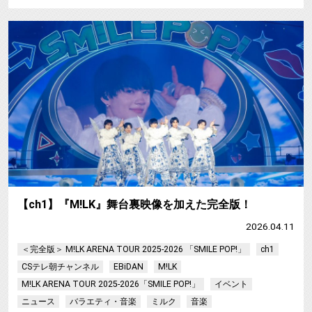
【ch1】『M!LK』舞台裏映像を加えた完全版！
2026.04.11
＜完全版＞ M!LK ARENA TOUR 2025-2026 「SMILE POP!」
ch1
CSテレ朝チャンネル
EBiDAN
M!LK
M!LK ARENA TOUR 2025-2026「SMILE POP!」
イベント
ニュース
バラエティ・音楽
ミルク
音楽