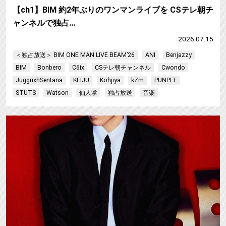
【ch1】BIM 約2年ぶりのワンマンライブを CSテレ朝チ
ャンネルで独占…
2026.07.15
＜独占放送＞ BIM ONE MAN LIVE BEAM’26
ANI
Benjazzy
BIM
Bonbero
C6ix
CSテレ朝チャンネル
Cwondo
JuggrixhSentana
KEIJU
Kohjiya
kZm
PUNPEE
STUTS
Watson
仙人掌
独占放送
音楽