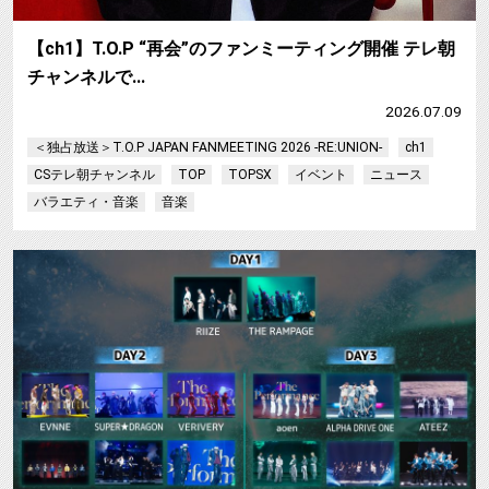
【ch1】T.O.P “再会”のファンミーティング開催 テレ朝
チャンネルで…
2026.07.09
＜独占放送＞T.O.P JAPAN FANMEETING 2026 -RE:UNION-
ch1
CSテレ朝チャンネル
TOP
TOPSX
イベント
ニュース
バラエティ・音楽
音楽
【