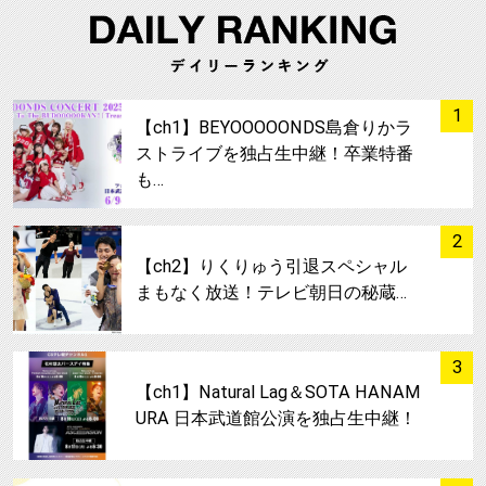
サムネイル
1
【ch1】BEYOOOOONDS島倉りかラ
ストライブを独占生中継！卒業特番
も…
サムネイル
2
【ch2】りくりゅう引退スペシャル
まもなく放送！テレビ朝日の秘蔵…
サムネイル
3
【ch1】Natural Lag＆SOTA HANAM
URA 日本武道館公演を独占生中継！