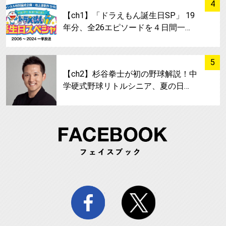
サムネイル
4
【ch1】「ドラえもん誕生日SP」 19
年分、全26エピソードを４日間一…
サムネイル
5
【ch2】杉谷拳士が初の野球解説！中
学硬式野球リトルシニア、夏の日…
FA
facebook
twitter