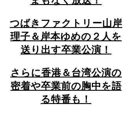
まもなく放送！
つばきファクトリー
山岸
理子＆岸本ゆめの
２人を
送り出す卒業公演！
さらに
香港＆台湾公演の
密着や
卒業前の胸中を語
る
特番も！