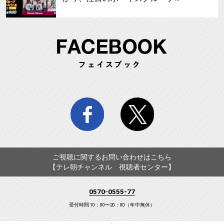
FA
facebook
twitter
ご視聴に関するお問い合わせはこちら
【テレ朝チャンネル 視聴者センター】
0570-0555-77
受付時間 10：00〜20：00（年中無休）