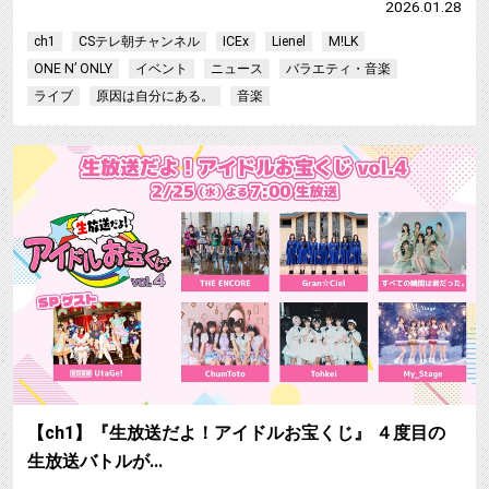
2026.01.28
ch1
CSテレ朝チャンネル
ICEx
Lienel
M!LK
ONE N’ ONLY
イベント
ニュース
バラエティ・音楽
ライブ
原因は自分にある。
音楽
【ch1】『生放送だよ！アイドルお宝くじ』 ４度目の
生放送バトルが…