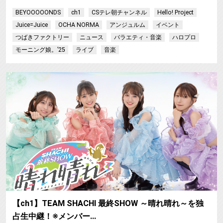
BEYOOOOONDS
ch1
CSテレ朝チャンネル
Hello! Project
Juice=Juice
OCHA NORMA
アンジュルム
イベント
つばきファクトリー
ニュース
バラエティ・音楽
ハロプロ
モーニング娘。’25
ライブ
音楽
【ch1】TEAM SHACHI 最終SHOW ～晴れ晴れ～を独
占生中継！※メンバー…