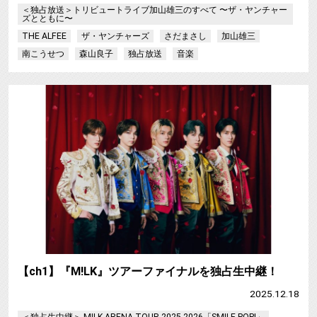
＜独占放送＞トリビュートライブ加山雄三のすべて 〜ザ・ヤンチャー
ズとともに〜
THE ALFEE
ザ・ヤンチャーズ
さだまさし
加山雄三
南こうせつ
森山良子
独占放送
音楽
【ch1】『M!LK』ツアーファイナルを独占生中継！
2025.12.18