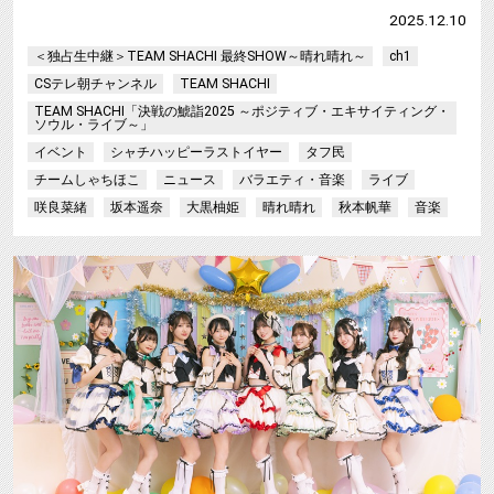
2025.12.10
＜独占生中継＞TEAM SHACHI 最終SHOW～晴れ晴れ～
ch1
CSテレ朝チャンネル
TEAM SHACHI
TEAM SHACHI「決戦の鯱詣2025 ～ポジティブ・エキサイティング・
ソウル・ライブ～」
イベント
シャチハッピーラストイヤー
タフ民
チームしゃちほこ
ニュース
バラエティ・音楽
ライブ
咲良菜緒
坂本遥奈
大黒柚姫
晴れ晴れ
秋本帆華
音楽