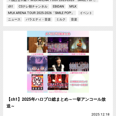
＜独占生中継＞ M!LK ARENA TOUR 2025-2026「SMILE POP!」
ch1
CSテレ朝チャンネル
EBiDAN
M!LK
M!LK ARENA TOUR 2025-2026「SMILE POP!」
イベント
ニュース
バラエティ・音楽
ミルク
音楽
【ch1】2025年ハロプロ総まとめ～一挙アンコール放
送～
2025.12.18