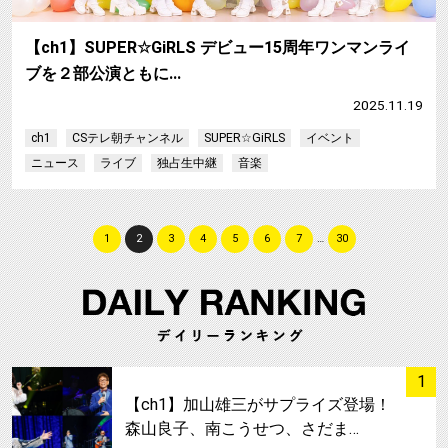
【ch1】SUPER☆GiRLS デビュー15周年ワンマンライ
ブを２部公演ともに…
2025.11.19
ch1
CSテレ朝チャンネル
SUPER☆GiRLS
イベント
ニュース
ライブ
独占生中継
音楽
1
2
3
4
5
6
7
…
30
サムネイル
1
【ch1】加山雄三がサプライズ登場！
森山良子、南こうせつ、さだま…