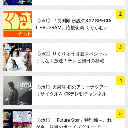
サムネイル
2
【ch1】『長渕剛 伝説の8.22 SPECIA
L PROGRAM』応援企画 くりぃむナ…
サムネイル
3
【ch2】りくりゅう引退スペシャル
まもなく放送！テレビ朝日の秘蔵…
サムネイル
4
【ch1】大泉洋 初のアリーナツアー
リサイタルを CSテレ朝チャンネル…
サムネイル
5
【ch1】「Future Star」特別編～これ
が今、注目のボーイズグループ…