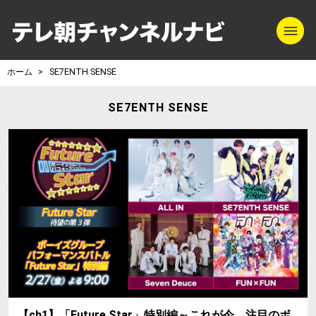
m
テレ朝チャンネル
ホーム
SE7ENTH SENSE
SE7ENTH SENSE
【ch1】「Future Star」特別編～これが今、注目のボ