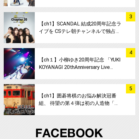
サムネイル
3
【ch1】SCANDAL 結成20周年記念ラ
イブを CSテレ朝チャンネルで独占…
サムネイル
4
【ch１】小柳ゆき20周年記念 「YUKI
KOYANAGI 20thAnniversary Live…
サムネイル
5
【ch1】囲碁将棋のお悩み解決冠番
組、 待望の第４弾は初の人造物「…
FA