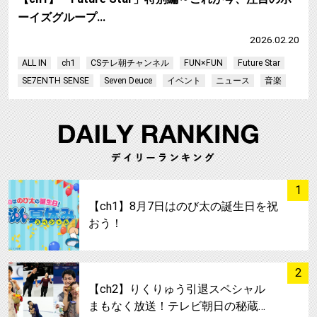
ーイズグループ…
2026.02.20
ALL IN
ch1
CSテレ朝チャンネル
FUN×FUN
Future Star
SE7ENTH SENSE
Seven Deuce
イベント
ニュース
音楽
サムネイル
1
【ch1】8月7日はのび太の誕生日を祝
おう！
サムネイル
2
【ch2】りくりゅう引退スペシャル
まもなく放送！テレビ朝日の秘蔵…