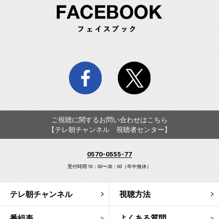
FA
facebook
twitter
ご視聴に関するお問い合わせはこちら
【テレ朝チャンネル 視聴者センター】
0570-0555-77
受付時間 10：00〜20：00（年中無休）
テレ朝チャンネル
視聴方法
番組表
よくある質問