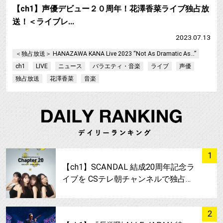
【ch1】声優デビュー２０周年！花澤香菜ライブ独占放
送！＜ライブレ…
2023.07.13
＜独占放送＞ HANAZAWA KANA Live 2023 “Not As Dramatic As…”
ch1
LIVE
ニュース
バラエティ・音楽
ライブ
声優
独占放送
花澤香菜
音楽
サムネイル
1
【ch1】SCANDAL 結成20周年記念ラ
イブを CSテレ朝チャンネルで独占…
サムネイル
2