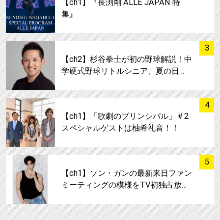
【ch1】『長渕剛 ALLE JAPAN 特
集』
サムネイル
3
【ch2】杉谷拳士が初の野球解説！中
学硬式野球リトルシニア、夏の日…
サムネイル
4
【ch1】「歌劇のプリンシパル」＃2
スペシャルゲストは柚希礼音！！
サムネイル
5
【ch1】ソン・ガンの最新来日ファン
ミーティングの模様をTV初独占放…