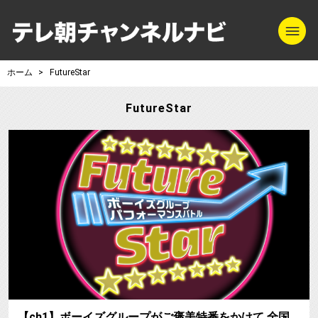
m
テレ朝チャンネル
ホーム
FutureStar
FutureStar
【ch1】ボーイズグループがご褒美特番をかけて 全国