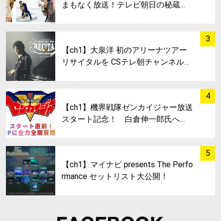
まもなく放送！テレビ朝日の秘蔵…
サムネイル
3
【ch1】大泉洋 初のアリーナツアー
リサイタルを CSテレ朝チャンネル…
サムネイル
4
【ch1】機界戦隊ゼンカイジャー放送
スタート記念！ 白倉伸一郎氏へ…
サムネイル
5
【ch1】マイナビ presents The Perfo
rmance セットリスト大公開！
FA