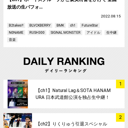
放送の生パフォ…
2022.08.15
B2takes!!
BLVCKBERRY
BMK
ch1
FutureStar
N0NAME
RUSH300
SIGNAL MONSTER
アイドル
生中継
音楽
サムネイル
1
【ch1】Natural Lag＆SOTA HANAM
URA 日本武道館公演を独占生中継！
サムネイル
2
【ch2】りくりゅう引退スペシャル