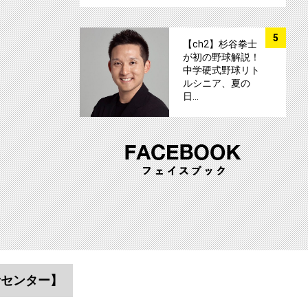
サムネイル
5
【ch2】杉谷拳士
が初の野球解説！
中学硬式野球リト
ルシニア、夏の
日…
者センター】