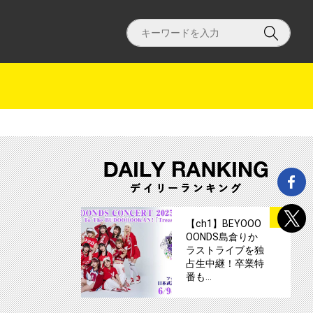
サートを CSテレ朝チャンネルで独占放送！サムネイル
サムネイル
1
【ch1】BEYOOO
OONDS島倉りか
ラストライブを独
占生中継！卒業特
番も…