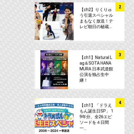
サムネイル
2
【ch2】りくりゅ
う引退スペシャル
まもなく放送！テ
レビ朝日の秘蔵…
サムネイル
3
【ch1】Natural L
ag＆SOTA HANA
MURA 日本武道館
公演を独占生中
継！
サムネイル
4
【ch1】「ドラえ
もん誕生日SP」 1
9年分、全26エピ
ソードを４日間
一…