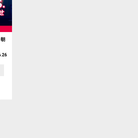
レ朝
6.26