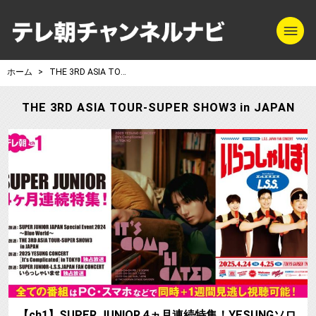
m
テレ朝チャンネル
ホーム
THE 3RD ASIA TOUR-SUPER SHOW3 in JAPAN
THE 3RD ASIA TOUR-SUPER SHOW3 in JAPAN
【ch1】SUPER JUNIOR 4ヵ月連続特集！YESUNGソロ