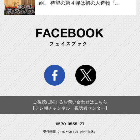
組、 待望の第４弾は初の人造物「…
FA
facebook
twitter
ご視聴に関するお問い合わせはこちら
【テレ朝チャンネル 視聴者センター】
0570-0555-77
受付時間 10：00〜20：00（年中無休）