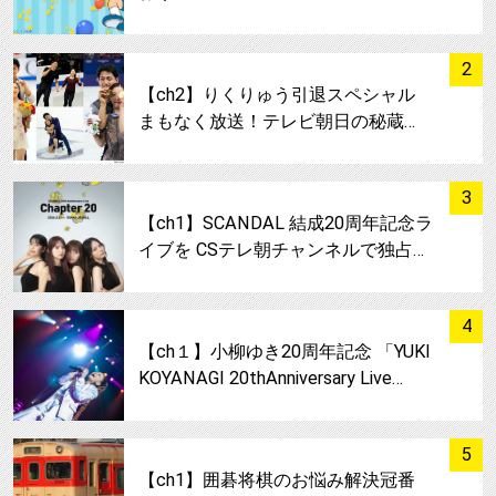
サムネイル
2
【ch2】りくりゅう引退スペシャル
まもなく放送！テレビ朝日の秘蔵…
サムネイル
3
【ch1】SCANDAL 結成20周年記念ラ
イブを CSテレ朝チャンネルで独占…
サムネイル
4
【ch１】小柳ゆき20周年記念 「YUKI
KOYANAGI 20thAnniversary Live…
サムネイル
5
【ch1】囲碁将棋のお悩み解決冠番