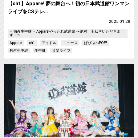
【ch1】Appare! 夢の舞台へ！初の日本武道館ワンマン
ライブをCSテレ…
2025.01.28
＜独占生中継＞ Appare!やったれ武道館 〜絶対！玉ねぎいただきま
す！〜
Appare!
ch1
アイドル
ニュース
ぱぴぷぺPOP!
独占生中継
生中継
音楽ライブ