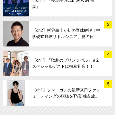
【ch1】『長渕剛 ALLE JAPAN 特
集』
サムネイル
3
【ch2】杉谷拳士が初の野球解説！中
学硬式野球リトルシニア、夏の日…
サムネイル
4
【ch1】「歌劇のプリンシパル」＃2
スペシャルゲストは柚希礼音！！
サムネイル
5
【ch1】ソン・ガンの最新来日ファン
ミーティングの模様をTV初独占放…