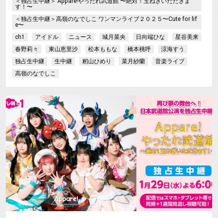
＜独占生中継＞ Appare!やったれ武道館 〜絶対！玉ねぎいただきま
す！〜
＜独占生中継＞高嶺のなでしこ ワンマンライブ２０２５〜Cute for lif
e〜
ch1
アイドル
ニュース
城月菜央
日向端ひな
星谷美来
春野莉々
東山恵里沙
松本ももな
橋本桃呼
涼海すう
独占生中継
生中継
籾山ひめり
菜月紗蘭
音楽ライブ
高嶺のなでしこ