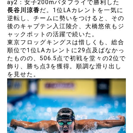
ay2：女子200mバタフライで勝利した
長谷川涼香
だ。1位LAカレントを一気に
逆転し、チームに勢いをつけると、その
後のキャプテン入江陵介、大橋悠依もジ
ャックポットの活躍で続いた。
東京フロッグキングスは惜しくも、総合
順位で1位LAカレントに29点及ばなかっ
たものの、506.5点で初戦を堂々の2位で
飾り、勝ち点3を獲得。順調な滑り出し
を見せた。