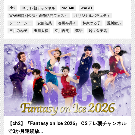
ch2
CSテレ朝チャンネル
NMB48
WAGEI
WAGEI特別公演～創作話芸フェス～
オリジナルバラエティ
ソーゾーシー
安部若菜
春風亭昇々
林家つる子
瀧川鯉八
玉川みね子
玉川太福
立川吉笑
落語
鈴々舎美馬
【
【ch2】『Fantasy on Ice 2026』 CSテレ朝チャンネル
で3か月連続放…