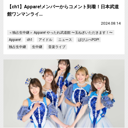
【ch1】Appare!メンバーからコメント到着！日本武道
館ワンマンライ…
2024.08.14
＜独占生中継＞ Appare! やったれ武道館 〜玉ねぎいただきます！〜
Appare!
ch1
アイドル
ニュース
ぱぴぷぺPOP!
独占生中継
生中継
音楽ライブ