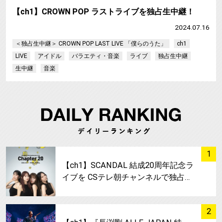
【ch1】CROWN POP ラストライブを独占生中継！
2024.07.16
＜独占生中継＞ CROWN POP LAST LIVE 「僕らのうた」
ch1
LIVE
アイドル
バラエティ・音楽
ライブ
独占生中継
生中継
音楽
サムネイル
1
【ch1】SCANDAL 結成20周年記念ラ
イブを CSテレ朝チャンネルで独占…
サムネイル
2