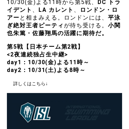
10/30(金)よる11時から第5戦、
DC トラ
イデント
、
LA カレント
、
ロンドン・ロ
アー
と相まみえる。ロンドンには、
平泳
ぎ絶対王者ピーティ
が待ち受ける。
小関
也朱篤・佐藤翔馬の活躍に期待だ。
第5戦【日本チーム第2戦】
<2夜連続独占生中継>
day1：10/30(金)よる11時～
day2：10/31(土)よる8時～
詳しくはこちら↓