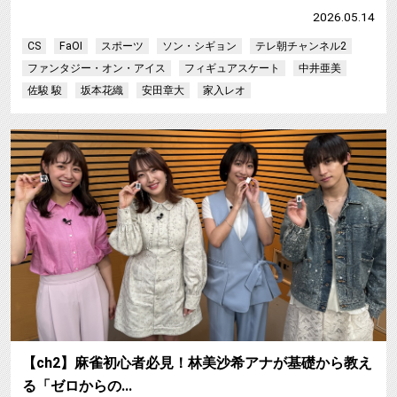
2026.05.14
CS
FaOI
スポーツ
ソン・シギョン
テレ朝チャンネル2
ファンタジー・オン・アイス
フィギュアスケート
中井亜美
佐駿 駿
坂本花織
安田章大
家入レオ
【ch2】麻雀初心者必見！林美沙希アナが基礎から教え
る「ゼロからの…