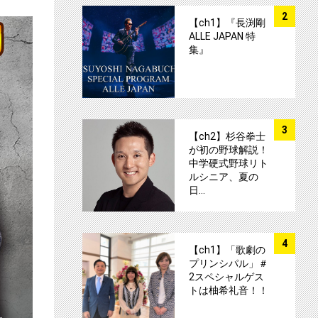
サムネイル
2
【ch1】『長渕剛
ALLE JAPAN 特
集』
サムネイル
3
【ch2】杉谷拳士
が初の野球解説！
中学硬式野球リト
ルシニア、夏の
日…
サムネイル
4
【ch1】「歌劇の
プリンシパル」＃
2スペシャルゲス
トは柚希礼音！！