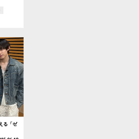
子
朝チャンネルで3か月連続放…サムネイル
【ch2】麻雀初心者必見！林美沙希アナが
える「ゼ