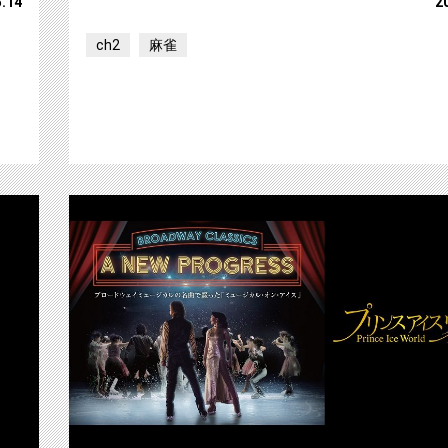
5.14
2
ch2
麻雀
【ch1/ch2】『Fantasy on Ice 2024』を