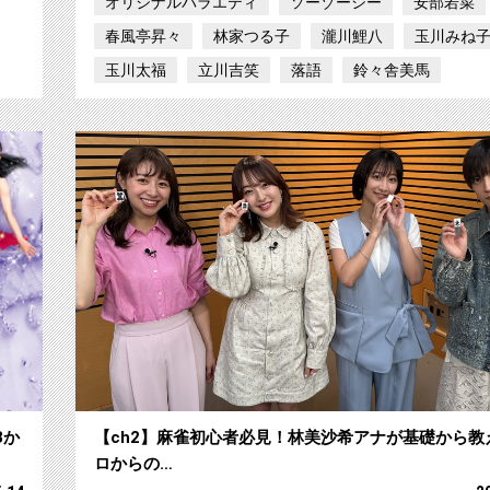
オリジナルバラエティ
ソーゾーシー
安部若菜
春風亭昇々
林家つる子
瀧川鯉八
玉川みね
玉川太福
立川吉笑
落語
鈴々舎美馬
【ch2】『Fantasy on Ice 2026』 CSテレ
3か
【ch2】麻雀初心者必見！林美沙希アナが基礎から教
ロからの…