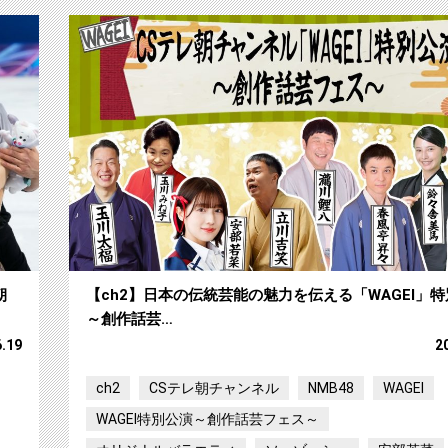
【ch2】りくりゅう引退スペシャル まもなく放送
朝
【ch2】日本の伝統芸能の魅力を伝える「WAGEI」
～創作話芸…
6.19
2
ch2
CSテレ朝チャンネル
NMB48
WAGEI
WAGEI特別公演～創作話芸フェス～