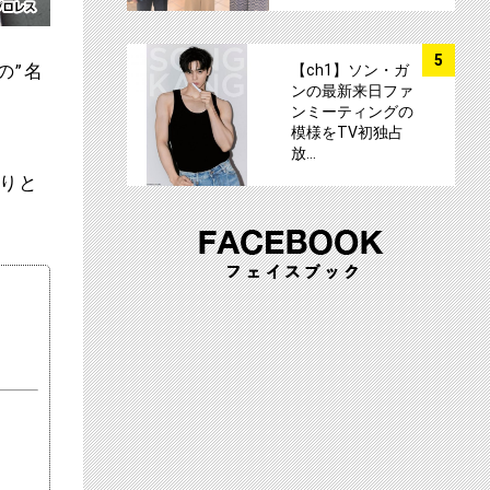
サムネイル
5
の”名
【ch1】ソン・ガ
ンの最新来日ファ
ンミーティングの
模様をTV初独占
放…
りと