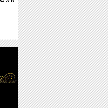
025.06.18
 CSテレ朝チャンネルで生中継…サムネイル
【ch2】1978年に始まった日本で最も歴