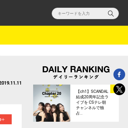
2019.11.11
サムネイル
1
【ch1】SCANDAL
結成20周年記念ラ
イブを CSテレ朝
チャンネルで独
占…
+1