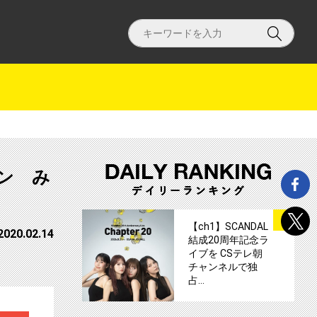
ロン み
サムネイル
1
【ch1】SCANDAL
2020.02.14
結成20周年記念ラ
イブを CSテレ朝
チャンネルで独
占…
+1