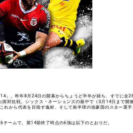
14」。昨年8月24日の開幕からちょうど半年が経ち、すでに全2
カ国対抗戦、シックス・ネーションズの最中で（3月14日まで開
これから代表を目指す逸材、そして南半球の強豪国のスター選手
6チームで、第14節終了時点の6強は以下のとおりだ。