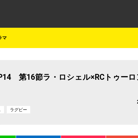
テレ朝チャンネルナビ
ラマ
P14 第16節ラ・ロシェル×RCトゥー
ス
ラグビー
LINE
はてブ
Pocket