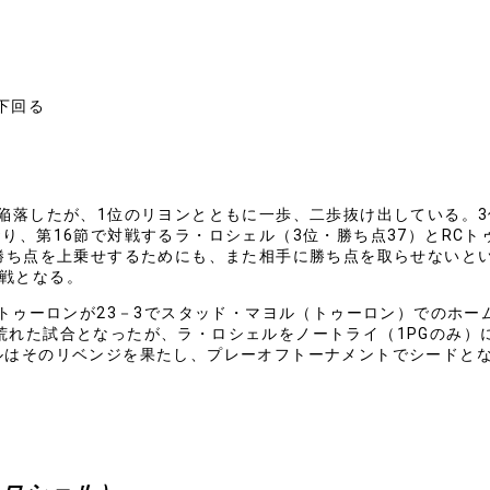
下回る
に陥落したが、1位のリヨンとともに一歩、二歩抜け出している。3
り、第16節で対戦するラ・ロシェル（3位・勝ち点37）とRCト
も勝ち点を上乗せするためにも、また相手に勝ち点を取らせないと
戦となる。
Cトゥーロンが23－3でスタッド・マヨル（トゥーロン）でのホー
荒れた試合となったが、ラ・ロシェルをノートライ（1PGのみ）
ルはそのリベンジを果たし、プレーオフトーナメントでシードとな