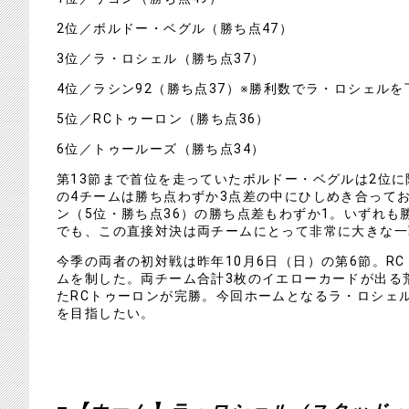
2位／ボルドー・ベグル（勝ち点47）
3位／ラ・ロシェル（勝ち点37）
4位／ラシン92（勝ち点37）※勝利数でラ・ロシェルを
5位／RCトゥーロン（勝ち点36）
6位／トゥールーズ（勝ち点34）
第13節まで首位を走っていたボルドー・ベグルは2位
の4チームは勝ち点わずか3点差の中にひしめき合ってお
ン（5位・勝ち点36）の勝ち点差もわずか1。いずれ
でも、この直接対決は両チームにとって非常に大きな一
今季の両者の初対戦は昨年10月6日（日）の第6節。R
ムを制した。両チーム合計3枚のイエローカードが出る
たRCトゥーロンが完勝。今回ホームとなるラ・ロシェ
を目指したい。