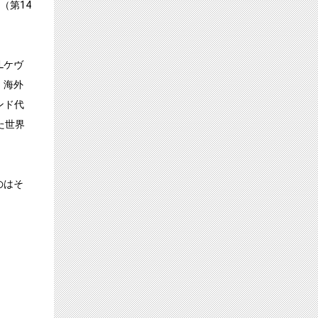
（第14
Lケヴ
、海外
ンド代
た世界
のはそ