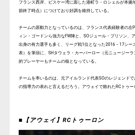
フランス西岸、ビスケー湾に面した港町ラ・ロシェルが本拠地
節終了時点）につけており好調を維持している。
チームの原動力となっているのは、フランス代表経験者の左P
ィン・ゴードンら強力なFW陣と、SOジュール・プリソン、
出身の有力選手も多く、リーグ戦1位となった2016－17シ
表）を筆頭に、SHタウェラ・カーバーロー（元ニュージーラ
的プレーヤーもチームの核となっている。
チームを率いるのは、元アイルランド代表SOのレジェンドで
の指導力の表れと言えるだろう。アウェイで敗れたRCトゥー
■【アウェイ】RCトゥーロン