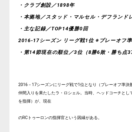
・クラブ創設／1898年
・本拠地／スタッド・マルセル・デフランド
・主な記録／TOP14優勝0回
2016-17シーズン リーグ戦1位 ※プレーオフ
・第14節現在の順位／3位（8勝6敗・勝ち点3
2016－17シーズンにリーグ戦で1位となり（プレーオフ準決
仲間入りを果たしたラ・ロシェル。当時、ヘッドコーチとしてチ
を指揮）が、現在
のRCトゥーロンの指揮官という因縁がある。