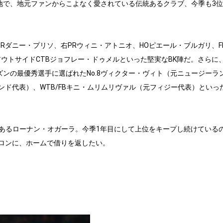
で、地元ファンからこよなく愛されている伝統あるクラブ、今季も3位
Rダニー・プリソ、右PRウィニ・アトニオ、HOピエール・ブルガリ、F
アウトサイドCTBジョフレー・ドゥメルといった堅実なBK陣だ。さらに
ーズンの最優秀選手に選ばれたNo.8ヴィクター・ヴィト（元ニュージーラ
ンド代表）、WTB/FBキニ・ムリムリヴァル（元フィジー代表）といっ
あるローナン・オガーラ。今季1年目にして上位をキープし続けている
ロンに、ホームで借りを返したい。