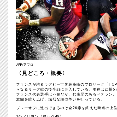
AFP/アフロ
〈見どころ・概要〉
フランスが誇るラグビー世界最高峰のプロリーグ「TOP
らなるリーグ戦の後半戦に突入している。現在は欧州6
フランス代表選手は不在だが、代表歴のあるベテラン、
激闘を繰り広げ、熾烈な順位争いを行っている。
プレーオフに進出できるのは全26節を終えた時点の上位
1位／リヨン（勝ち点49）