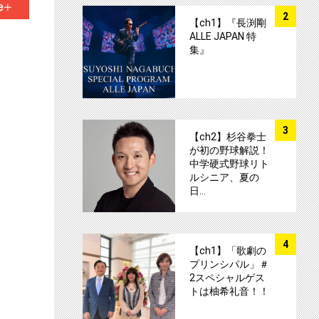
サムネイル
2
【ch1】『長渕剛
ALLE JAPAN 特
集』
サムネイル
3
【ch2】杉谷拳士
が初の野球解説！
中学硬式野球リト
ルシニア、夏の
日…
サムネイル
4
【ch1】「歌劇の
プリンシパル」＃
2スペシャルゲス
トは柚希礼音！！