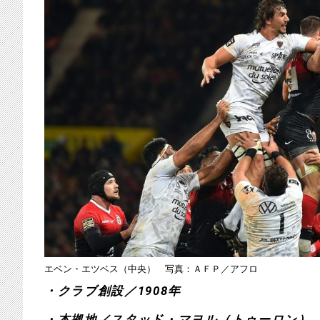
エベン・エツベス（中央） 写真：ＡＦＰ／アフロ
・クラブ創設／1908年
・本拠地／スタッド・マヨル（トゥーロン）