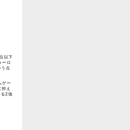
位以下
ゥーロ
いう点
ムゲー
に抑え
る2強