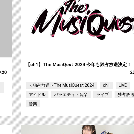
【ch1】The MusiQest 2024 今年も独占放送決定！
9.20
2
＜独占放送＞The MusiQuest 2024
ch1
LIVE
アイドル
バラエティ・音楽
ライブ
独占放
音楽
【ch1】Lienel 2nd Live Tour 2024 ”独占生