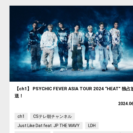
【ch1】 PSYCHIC FEVER ASIA TOUR 2024 “HEAT” 独占
送！
2024.0
ch1
CSテレ朝チャンネル
Just Like Dat feat. JP THE WAVY
LDH