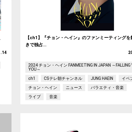
え
【ch1】『チョン・ヘイン』のファンミーティングを
きで独占…
1.14
2
2024 チョン・ヘイン FANMEETING IN JAPAN ～FALLING 
YOU～
ch1
CSテレ朝チャンネル
JUNG HAEIN
イベ
チョン・ヘイン
ニュース
バラエティ・音楽
ライブ
音楽
【ch1】サンボマスター 武道館ライブを独占生中