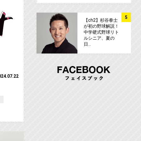
サムネイル
5
【ch2】杉谷拳士
が初の野球解説！
中学硬式野球リト
ルシニア、夏の
日…
024.07.22
送
中継”決定！！サムネイル
【ch1】CROWN POP ラストライブを独