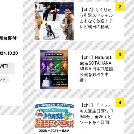
サムネイル
2
【ch2】りくりゅ
う引退スペシャル
まもなく放送！テ
レビ朝日の秘蔵…
舞台裏付
サムネイル
024.10.20
3
【ch1】Natural L
ag＆SOTA HANA
WITH
MURA 日本武道館
公演を独占生中
ント
継！
サムネイル
4
【ch1】「ドラえ
もん誕生日SP」 1
9年分、全26エピ
継！！サムネイル
【ch1】The MusiQest 2024 今年も独
ソードを４日間
一…