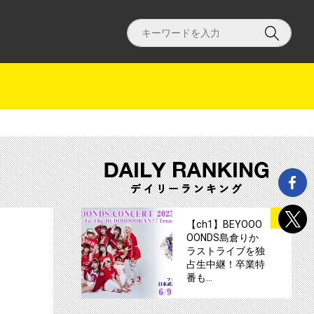
映像を加えた”完全版”を放送！サムネイル
【ch1】『チョン・ヘイン』のファンミー
サムネイル
1
【ch1】BEYOOO
OONDS島倉りか
ラストライブを独
占生中継！卒業特
番も…