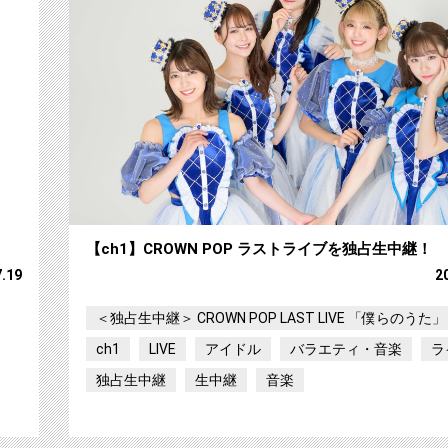
【ch1】CROWN POP ラストライブを独占生中継！
7.19
2
＜独占生中継＞ CROWN POP LAST LIVE 「僕らのうた」
ch1
LIVE
アイドル
バラエティ・音楽
ラ
独占生中継
生中継
音楽