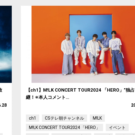
【ch1】 PSYCHIC FEVER ASIA TOUR 2024 “
放
【ch1】M!LK CONCERT TOUR2024 「HERO」”独
継！※本人コメント…
6.28
2
ch1
CSテレ朝チャンネル
M!LK
M!LK CONCERT TOUR2024 「HERO」
イベント