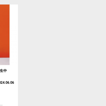
HEAT” 独占放送！サムネイル
【ch1】M!LK CONCERT TOUR2024
占生中
024.06.06