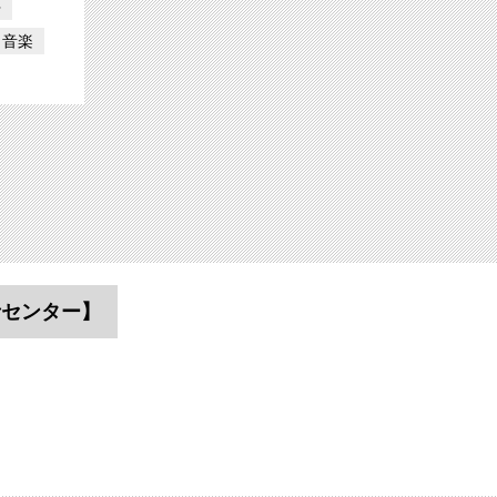
斗
音楽
者センター】