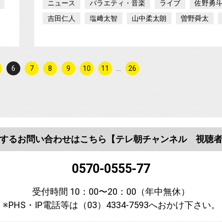
ニュース
バラエティ・音楽
ライブ
佐野勇
吉田仁人
塩﨑太智
山中柔太朗
曽野舜太
6
7
8
9
10
11
…
26
するお問い合わせはこちら
【テレ朝チャンネル 視聴
0570-0555-77
受付時間 10：00〜20：00（年中無休）
※PHS・IP電話等は（03）4334-7593へおかけ下さい。