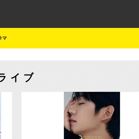
テレ朝チャンネルナビ
ラマ
ライブ
【ch1】Lienel２度目のワンマンツアーに舞台裏