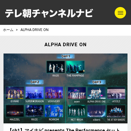
m
テレ朝チャンネル
ホーム
ALPHA DRIVE ON
ALPHA DRIVE ON
【
【ch1】マイナビ presents The Performance セット