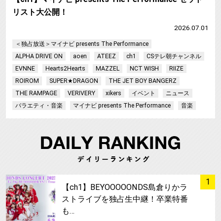
リスト大公開！
2026.07.01
＜独占放送＞マイナビ presents The Performance
ALPHA DRIVE ON
aoen
ATEEZ
ch1
CSテレ朝チャンネル
EVNNE
Hearts2Hearts
MAZZEL
NCT WISH
RIIZE
ROIROM
SUPER★DRAGON
THE JET BOY BANGERZ
THE RAMPAGE
VERIVERY
xikers
イベント
ニュース
バラエティ・音楽
マイナビ presents The Performance
音楽
サムネイル
1
【ch1】BEYOOOOONDS島倉りかラ
ストライブを独占生中継！卒業特番
も…