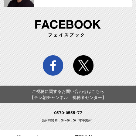
FA
facebook
twitter
ご視聴に関するお問い合わせはこちら
【テレ朝チャンネル 視聴者センター】
0570-0555-77
受付時間 10：00〜20：00（年中無休）