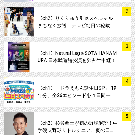
サムネイル
2
【ch2】りくりゅう引退スペシャル
まもなく放送！テレビ朝日の秘蔵…
サムネイル
3
【ch1】Natural Lag＆SOTA HANAM
URA 日本武道館公演を独占生中継！
サムネイル
4
【ch1】「ドラえもん誕生日SP」 19
年分、全26エピソードを４日間一…
サムネイル
5
【ch2】杉谷拳士が初の野球解説！中
学硬式野球リトルシニア、夏の日…