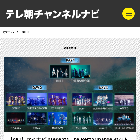
m
テレ朝チャンネル
ホーム
aoen
aoen
【
【ch1】マイナビ presents The Performance セット