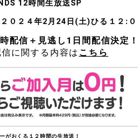
ONDS 12時間生放送SP
０２４年2月24日(土)ひる１２:０
時配信＋見逃し1日間配信決定
配信に関する内容は
こちら
バーがおくる１２時間の生放送！