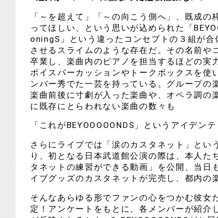
「～を超えて」「～の向こう側へ」、既成の
ってほしい、という思いが込められた「BEYOOOO
oningS」という違ったコンセプトの３組
させるスライムのような存在だ。その名前や
卒業し、楽曲内のピアノを担当するほどの実
ボイスパーカッションやトークボックスを使
ンバー秀でた一芸を持っている。グループの
楽曲前後に寸劇が入った楽曲や、オペラ調の
に既存にとらわれない楽曲の数々も
「これがBEYOOOOONDS」というアイデ
さらにライブでは「涙のカスタネット」とい
り、初となる日本武道館公演の際は、本人たちが
タネットの練習ができる動画」を公開、当日
イブグッズのカスタネットが完売し、都内の楽
そんなあらゆる形でファンの心をつかむ彼女た
定！アンケートをもとに、各メンバーが紹介