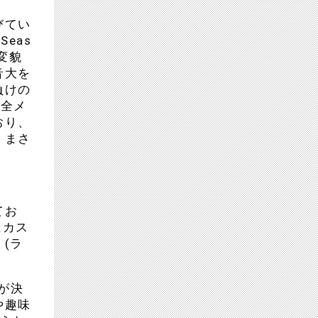
びてい
eas
変貌
音大を
負けの
、全メ
おり、
、まさ
てお
にカス
(ラ
が決
や趣味