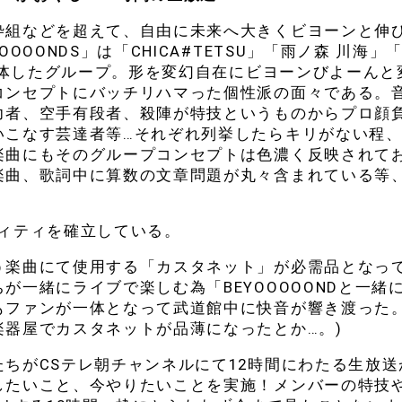
枠組などを超えて、自由に未来へ大きくビヨーンと伸
ONDS」は「CHICA#TETSU」「雨ノ森 川海」「S
が合体したグループ。形を変幻自在にビヨーンびよーんと
コンセプトにバッチリハマった個性派の面々である。
力者、空手有段者、殺陣が特技というものからプロ顔
いこなす芸達者等…それぞれ列挙したらキリがない程
楽曲にもそのグループコンセプトは色濃く反映されて
楽曲、歌詞中に算数の文章問題が丸々含まれている等
ンティティを確立している。
う楽曲にて使用する「カスタネット」が必需品となっ
一緒にライブで楽しむ為「BEYOOOOONDと一緒
もファンが一体となって武道館中に快音が響き渡った。
器屋でカスタネットが品薄になったとか…。)
ちがCSテレ朝チャンネルにて12時間にわたる生放送
したいこと、今やりたいことを実施！メンバーの特技