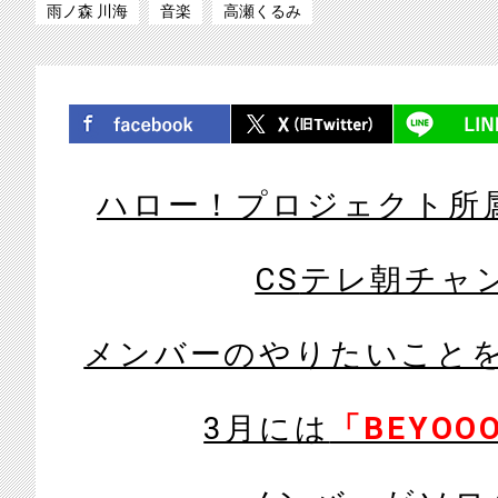
雨ノ森 川海
音楽
高瀬くるみ
シェア
ツイート
ハロー！プロジェクト所
CS
テレ朝チャ
メンバーのやりたいこと
3
月には
「BEYOOO