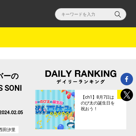
バーの
SONI
サムネイル
1
【ch1】8月7日は
のび太の誕生日を
祝おう！
2024.02.05
西田汐里