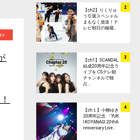
サムネイル
2
【ch2】りくりゅ
う引退スペシャル
まもなく放送！テ
レビ朝日の秘蔵…
+1
サムネイル
が
3
【ch1】SCANDAL
結成20周年記念ラ
イブを CSテレ朝
チャンネルで独
占…
定！
サムネイル
4
【ch１】小柳ゆき
20周年記念 「YUK
I KOYANAGI 20thA
nniversary Live…