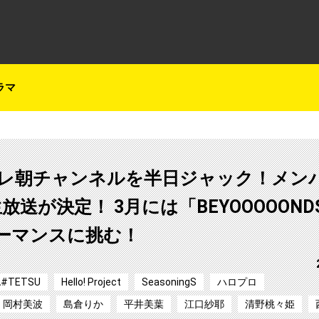
テレ朝チャンネルナビ
ラマ
 CSテレ朝チャンネルを半日ジャック！メン
が決定！ 3月には「BEYOOOOONDS 
ォーマンスに挑む！
A#TETSU
Hello! Project
SeasoningS
ハロプロ
岡村美波
島倉りか
平井美葉
江口紗耶
清野桃々姫