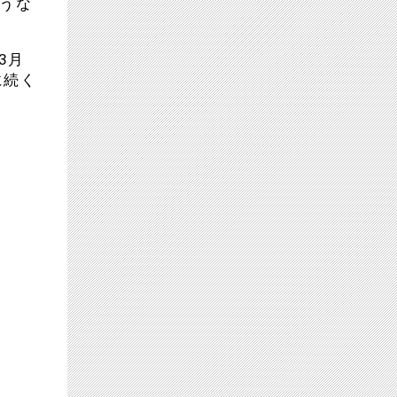
ような
3月
に続く