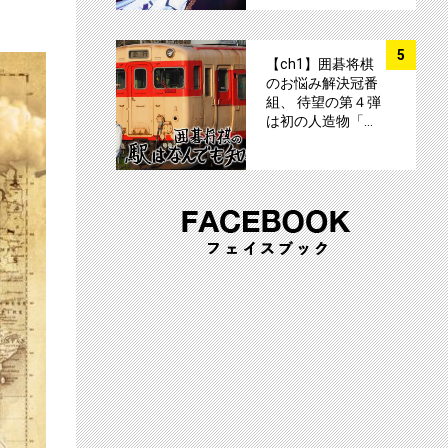
サムネイル
5
【ch1】囲碁将棋
のお悩み解決冠番
組、 待望の第４弾
は初の人造物「…