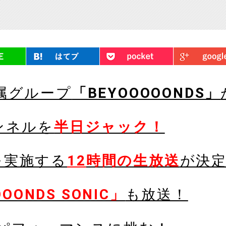
LINE
はてブ
Pocket
属グループ
「BEYOOOOONDS」
ンネルを
半日ジャック！
を実施する
12
時間の生放送
が決
OONDS SONIC」
も放送！