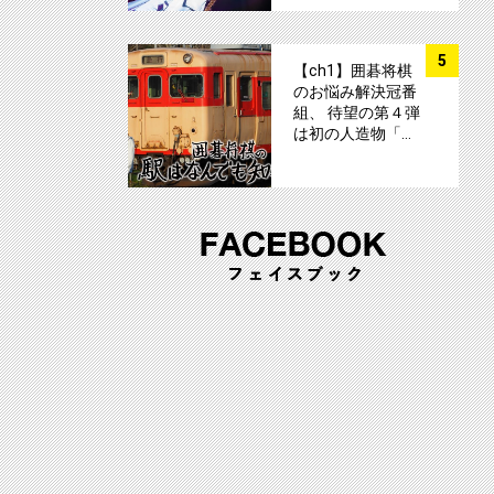
サムネイル
5
【ch1】囲碁将棋
のお悩み解決冠番
組、 待望の第４弾
は初の人造物「…