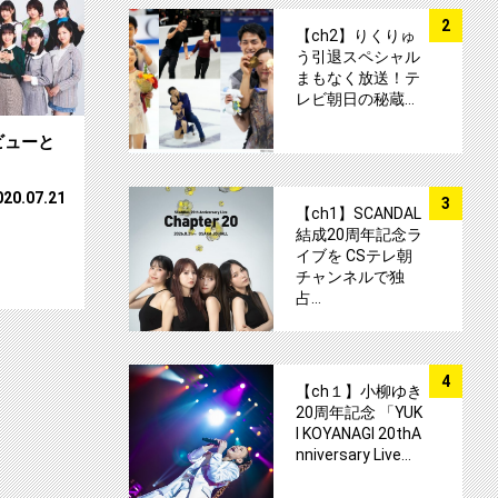
サムネイル
2
【ch2】りくりゅ
う引退スペシャル
まもなく放送！テ
レビ朝日の秘蔵…
ビューと
サムネイル
020.07.21
3
【ch1】SCANDAL
結成20周年記念ラ
イブを CSテレ朝
チャンネルで独
占…
パフォーマンスを披露！楽曲リクエスト募集！サムネイル
サムネイル
4
【ch１】小柳ゆき
20周年記念 「YUK
I KOYANAGI 20thA
nniversary Live…