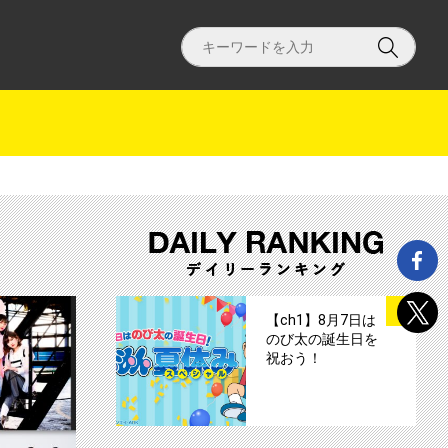
アンジュルムの結局はLOVEでしょ!!」いよいよ放送！サムネイル
【ch１】ハロプロ ソロフェス！総勢52
サムネイル
1
【ch1】8月7日は
のび太の誕生日を
祝おう！