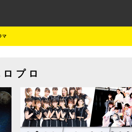
テレ朝チャンネルナビ
ラマ
ハロプロ
【ch1】アンジュルム 川村文乃プロデュース！「