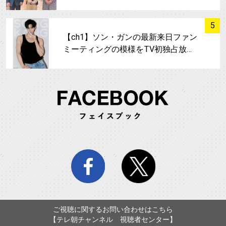
サムネイル
5
【ch1】ソン・ガンの最新来日ファン
ミーティングの模様をTV初独占放…
FA
facebook
twitter
ご視聴に関するお問い合わせはこちら
【テレ朝チャンネル 視聴者センター】