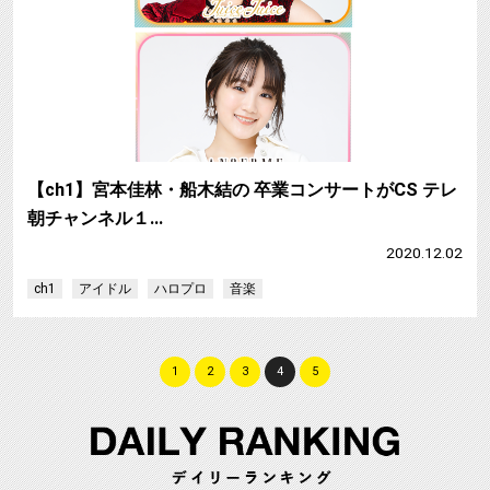
【ch1】宮本佳林・船木結の 卒業コンサートがCS テレ
朝チャンネル１…
2020.12.02
ch1
アイドル
ハロプロ
音楽
1
2
3
4
5