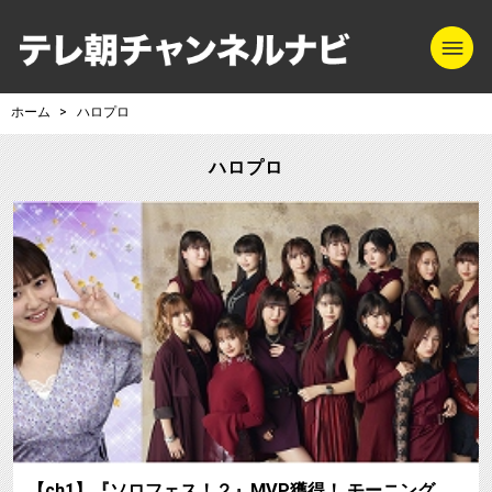
m
テレ朝チャンネル
ホーム
ハロプロ
ハロプロ
【ch1】『ソロフェス！２』MVP獲得！ モーニング