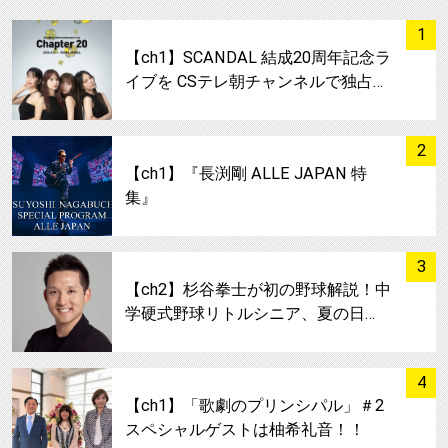
サムネイル
1
【ch1】SCANDAL 結成20周年記念ラ
イブを CSテレ朝チャンネルで独占…
サムネイル
2
【ch1】『長渕剛 ALLE JAPAN 特
集』
サムネイル
3
【ch2】杉谷拳士が初の野球解説！中
学硬式野球リトルシニア、夏の日…
サムネイル
4
【ch1】「歌劇のプリンシパル」＃2
スペシャルゲストは柚希礼音！！