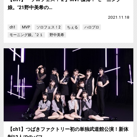
娘。’21野中美希の…
2021.11.18
ch1
MVP
ソロフェス！2
ちぇる
ハロプロ
モーニング娘。’２１
野中美希
【ch1】つばきファクトリー初の単独武道館公演！新体