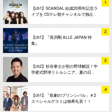
サムネイル
1
【ch1】SCANDAL 結成20周年記念ラ
イブを CSテレ朝チャンネルで独占…
サムネイル
2
【ch1】『長渕剛 ALLE JAPAN 特
集』
サムネイル
3
【ch2】杉谷拳士が初の野球解説！中
学硬式野球リトルシニア、夏の日…
サムネイル
4
【ch1】「歌劇のプリンシパル」＃2
スペシャルゲストは柚希礼音！！