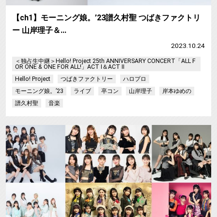
【ch1】モーニング娘。’23譜久村聖 つばきファクトリ
ー 山岸理子＆…
2023.10.24
＜独占生中継＞Hello! Project 25th ANNIVERSARY CONCERT「ALL F
OR ONE & ONE FOR ALL!」ACT I＆ACT II
Hello! Project
つばきファクトリー
ハロプロ
モーニング娘。’23
ライブ
卒コン
山岸理子
岸本ゆめの
譜久村聖
音楽