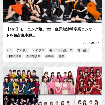
【ch1】モーニング娘。’22 森戸知沙希卒業コンサー
トを独占生中継…
2022.05.27
ch1
アイドル
ハロプロ
モーニング娘。’22
モー娘。
日本武道館
森戸知沙希
生中継
音楽