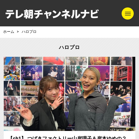
m
テレ朝チャンネル
ホーム
ハロプロ
ハロプロ
【ch1】 つばきファクトリー山岸理子＆岸本ゆめの２