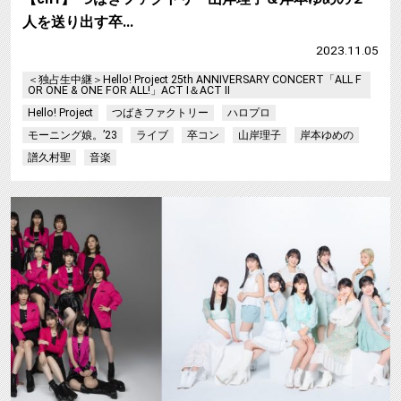
人を送り出す卒…
2023.11.05
＜独占生中継＞Hello! Project 25th ANNIVERSARY CONCERT「ALL F
OR ONE & ONE FOR ALL!」ACT I＆ACT II
Hello! Project
つばきファクトリー
ハロプロ
モーニング娘。’23
ライブ
卒コン
山岸理子
岸本ゆめの
譜久村聖
音楽