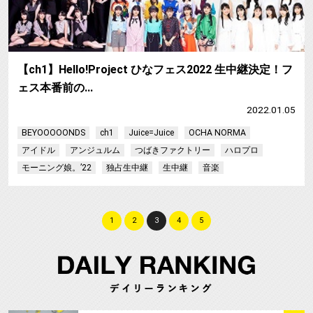
【ch1】Hello!Project ひなフェス2022 生中継決定！フ
ェス本番前の…
2022.01.05
BEYOOOOONDS
ch1
Juice=Juice
OCHA NORMA
アイドル
アンジュルム
つばきファクトリー
ハロプロ
モーニング娘。’22
独占生中継
生中継
音楽
1
2
3
4
5