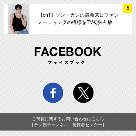
サムネイル
5
【ch1】ソン・ガンの最新来日ファン
ミーティングの模様をTV初独占放…
FA
facebook
twitter
ご視聴に関するお問い合わせはこちら
【テレ朝チャンネル 視聴者センター】