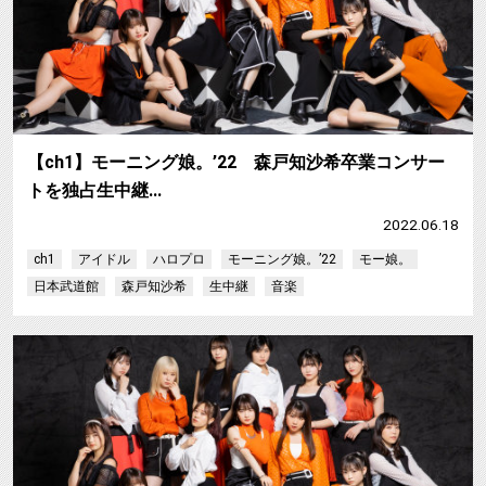
【ch1】モーニング娘。’22 森戸知沙希卒業コンサー
トを独占生中継…
2022.06.18
ch1
アイドル
ハロプロ
モーニング娘。’22
モー娘。
日本武道館
森戸知沙希
生中継
音楽