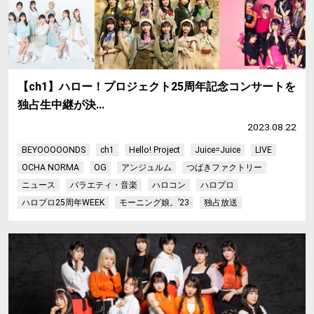
【ch1】ハロー！プロジェクト25周年記念コンサートを
独占生中継が決…
2023.08.22
BEYOOOOONDS
ch1
Hello! Project
Juice=Juice
LIVE
OCHA NORMA
OG
アンジュルム
つばきファクトリー
ニュース
バラエティ・音楽
ハロコン
ハロプロ
ハロプロ25周年WEEK
モーニング娘。’23
独占放送